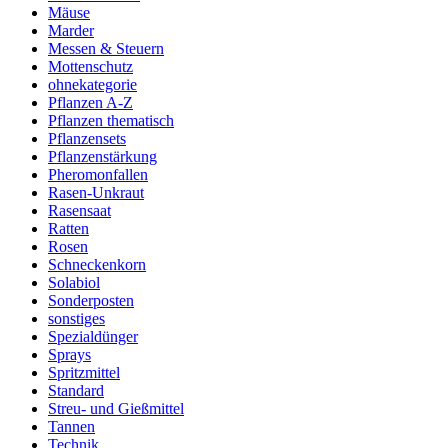
Mäuse
Marder
Messen & Steuern
Mottenschutz
ohnekategorie
Pflanzen A-Z
Pflanzen thematisch
Pflanzensets
Pflanzenstärkung
Pheromonfallen
Rasen-Unkraut
Rasensaat
Ratten
Rosen
Schneckenkorn
Solabiol
Sonderposten
sonstiges
Spezialdünger
Sprays
Spritzmittel
Standard
Streu- und Gießmittel
Tannen
Technik