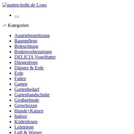
-> Kategorien
Austriebsspritzung
Baumpflege
Beleuchtung
Bodenverbesserung
DELICIA Vogelfutter
Düngedrops
Dünger & Erde
Erde
Fallen
Garten
Gartenbedarf
Gartenhandschuhe
Großgebinde
Growboxen
Hunde+Katzen
Indoor
Köderdosen
Leimringe
Luft & Wasser