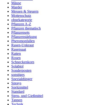
Mäuse
Marder
Messen & Steuern
Mottenschutz
ohnekategorie
Pflanzen A-Z
Pflanzen thematisch
Pflanzensets
Pflanzenstärkung
Pheromonfallen
Rasen-Unkraut
Rasensaat
Ratten
Rosen
Schneckenkorn
Solabiol
Sonderposten
sonstiges
Spezialdünger
Sprays
Spritzmittel
Standard
Streu- und Gießmittel
Tannen
Technik