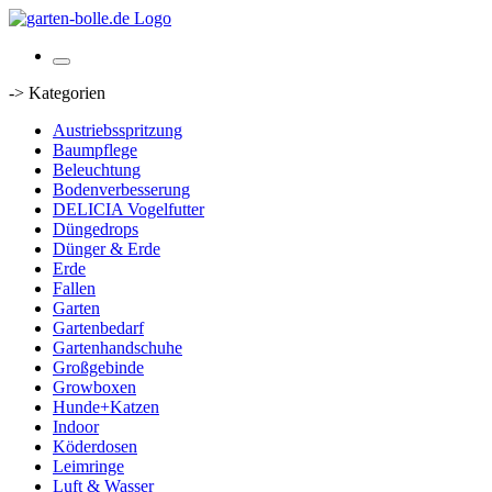
-> Kategorien
Austriebsspritzung
Baumpflege
Beleuchtung
Bodenverbesserung
DELICIA Vogelfutter
Düngedrops
Dünger & Erde
Erde
Fallen
Garten
Gartenbedarf
Gartenhandschuhe
Großgebinde
Growboxen
Hunde+Katzen
Indoor
Köderdosen
Leimringe
Luft & Wasser