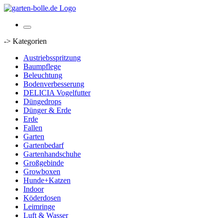
-> Kategorien
Austriebsspritzung
Baumpflege
Beleuchtung
Bodenverbesserung
DELICIA Vogelfutter
Düngedrops
Dünger & Erde
Erde
Fallen
Garten
Gartenbedarf
Gartenhandschuhe
Großgebinde
Growboxen
Hunde+Katzen
Indoor
Köderdosen
Leimringe
Luft & Wasser