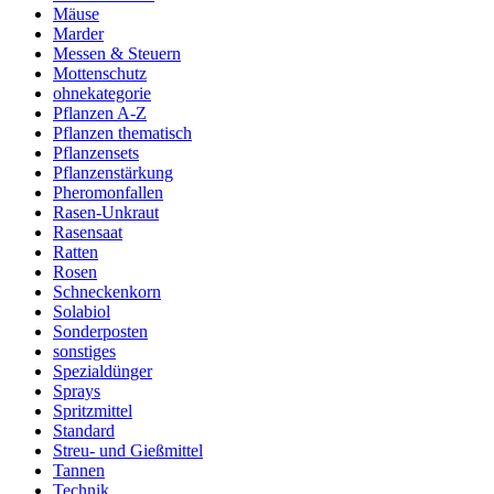
Mäuse
Marder
Messen & Steuern
Mottenschutz
ohnekategorie
Pflanzen A-Z
Pflanzen thematisch
Pflanzensets
Pflanzenstärkung
Pheromonfallen
Rasen-Unkraut
Rasensaat
Ratten
Rosen
Schneckenkorn
Solabiol
Sonderposten
sonstiges
Spezialdünger
Sprays
Spritzmittel
Standard
Streu- und Gießmittel
Tannen
Technik