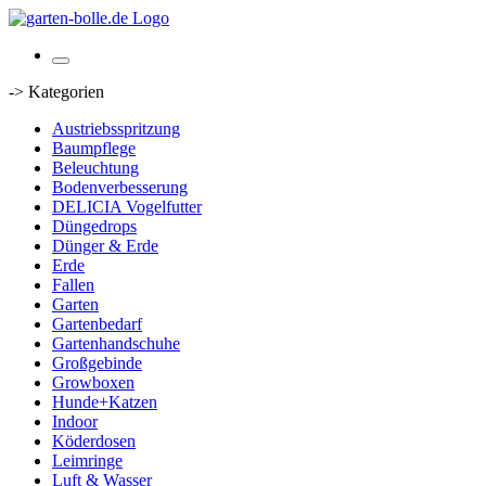
-> Kategorien
Austriebsspritzung
Baumpflege
Beleuchtung
Bodenverbesserung
DELICIA Vogelfutter
Düngedrops
Dünger & Erde
Erde
Fallen
Garten
Gartenbedarf
Gartenhandschuhe
Großgebinde
Growboxen
Hunde+Katzen
Indoor
Köderdosen
Leimringe
Luft & Wasser