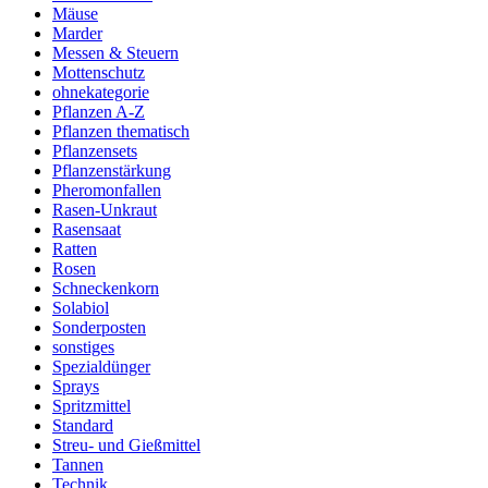
Mäuse
Marder
Messen & Steuern
Mottenschutz
ohnekategorie
Pflanzen A-Z
Pflanzen thematisch
Pflanzensets
Pflanzenstärkung
Pheromonfallen
Rasen-Unkraut
Rasensaat
Ratten
Rosen
Schneckenkorn
Solabiol
Sonderposten
sonstiges
Spezialdünger
Sprays
Spritzmittel
Standard
Streu- und Gießmittel
Tannen
Technik