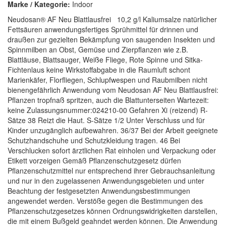
Marke / Kategorie:
Indoor
Neudosan® AF Neu Blattlausfrei 10,2 g/l Kaliumsalze natürlicher
Fettsäuren anwendungsfertiges Sprühmittel für drinnen und
draußen zur gezielten Bekämpfung von saugenden Insekten und
Spinnmilben an Obst, Gemüse und Zierpflanzen wie z.B.
Blattläuse, Blattsauger, Weiße Fliege, Rote Spinne und Sitka-
Fichtenlaus keine Wirkstoffabgabe in die Raumluft schont
Marienkäfer, Florfliegen, Schlupfwespen und Raubmilben nicht
bienengefährlich Anwendung vom Neudosan AF Neu Blattlausfrei:
Pflanzen tropfnaß spritzen, auch die Blattunterseiten Wartezeit:
keine Zulassungsnummer:024210-00 Gefahren Xi (reizend) R-
Sätze 38 Reizt die Haut. S-Sätze 1/2 Unter Verschluss und für
Kinder unzugänglich aufbewahren. 36/37 Bei der Arbeit geeignete
Schutzhandschuhe und Schutzkleidung tragen. 46 Bei
Verschlucken sofort ärztlichen Rat einholen und Verpackung oder
Etikett vorzeigen Gemäß Pflanzenschutzgesetz dürfen
Pflanzenschutzmittel nur entsprechend ihrer Gebrauchsanleitung
und nur in den zugelassenen Anwendungsgebieten und unter
Beachtung der festgesetzten Anwendungsbestimmungen
angewendet werden. Verstöße gegen die Bestimmungen des
Pflanzenschutzgesetzes können Ordnungswidrigkeiten darstellen,
die mit einem Bußgeld geahndet werden können. Die Anwendung