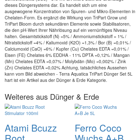
dieses Düngersystems dar. Es handelt sich um eine
ausgewogene Konzentration von Spuren- und Mikro-Elementen in
Chelaten-Form. Es ergänzt die Wirkung von TriPart Grow und
TriPart Bloom durch sekundären Elemente sowie Stabilisatoren,
die den pH-Wert Ihrer Nährlösung auf ein vernünftiges Niveau
halten. Gesamtstickstoff (N) =5% / Ammoniumstickstoff = 1% /
Nitratstickstoff =4% / Kaliumoxid (K2O) =1,3% / Bor (B) =0,01% /
Calciumoxid (CaO) =6% / Kupfer (Cu) Chelates EDTA =0,01% /
Eisen (FE) Chelates 6% EDDHA - 11% DPTA =0,12% / Mangan
(Mn) Chelates EDTA =0,07% / Molybdän (Mo) =0,002% / Zink
(Zn) Chelates EDTA =0,02% Achtung, tatsächliches Aussehen
kann vom Bild abweichen - Terra Aquatica TriPart Dünger Set 5L
hart ist ein Artikel aus der Dünger & Erde Kategorie.
Weiteres aus Dünger & Erde
Atami Bcuzz
Ferro Coco
Root
Wuchs A+B