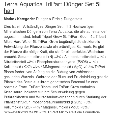
Terra Aquatica TriPart Dünger Set 5L
hart
Marke / Kategorie:
Dünger & Erde > Düngersets
Dies Ist ein Vollständiges Dünger Set mit 3 Hochwertigen
Mineralischen Düngern von Terra Aquatica, die alle auf einander
abgestimmt sind. Inhalt Tripart Grow 5L TriPart Bloom 5L Tripart
Micro Hard Water 5L TriPart Grow begünstigt die strukturelle
Entwicklung der Pflanze sowie ein prächtiges Blattwerk. Es gibt
der Pflanze die nötige Kraft, die sie für ein perfektes Wachstum
braucht. Gesammtstickstoff (N) =3% / Ammoniumstickstoff =1% /
Nitratstickstoff =2% / Phosphorsäureanhydrid (P2O5) =1% /
Kaliumoxid (K2O) =6% / MMagnesiumoxid (MgO) =0,8% TriPart
Bloom fördert von Anfang an die Bildung von zahlreichen
gesunden Wurzeln. Während der Blüte und Fruchtbildung gibt die
Pflanze das Beste aus ihrem genetischen Potential für eine
optimale Ernte. TriPart Bloom und TriPart Grow enthalten
Kieselsäure, bekannt für ihre Schutzwirkung gegen
Pilzkrankheiten und Wurzelfäulnisvorgängen durch Stärkung der
Pflanzenstruktur. Phosphorsäureanhydrid (P2O5) =5% /
Kaliumoxid (K2O) =4% / Magnesiumoxid (MgO) =3% /
Schwefeltrioxid (SO3) =5% TriPart Micro stellt die Grundlage