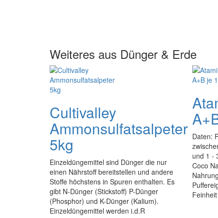
Weiteres aus Dünger & Erde
Ata
Cultivalley
A+B
Ammonsulfatsalpeter
Daten: 
5kg
zwischen
und 1 - 
Einzeldüngemittel sind Dünger die nur
Coco Na
einen Nährstoff bereitstellen und andere
Nahrung 
Stoffe höchstens in Spuren enthalten. Es
Pufferei
gibt N-Dünger (Stickstoff) P-Dünger
Feinheit 
(Phosphor) und K-Dünger (Kalium).
Einzeldüngemittel werden i.d.R