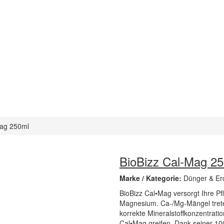
Mag 250ml
BioBizz Cal-Mag 2
Marke / Kategorie:
Dünger & Erd
BioBizz Cal•Mag versorgt Ihre 
Magnesium. Ca-/Mg-Mängel treten
korrekte Mineralstoffkonzentratio
Cal•Mag greifen. Dank seiner 100