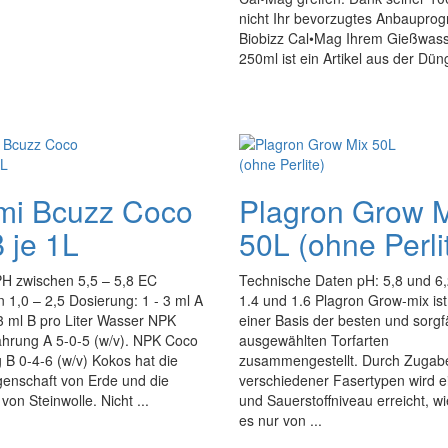
nicht Ihr bevorzugtes Anbaupro
Biobizz Cal•Mag Ihrem Gießwasse
250ml ist ein Artikel aus der Dün
mi Bcuzz Coco
Plagron Grow 
 je 1L
50L (ohne Perli
PH zwischen 5,5 – 5,8 EC
Technische Daten pH: 5,8 und 6
 1,0 – 2,5 Dosierung: 1 - 3 ml A
1.4 und 1.6 Plagron Grow-mix ist
3 ml B pro Liter Wasser NPK
einer Basis der besten und sorgfä
hrung A 5-0-5 (w/v). NPK Coco
ausgewählten Torfarten
B 0-4-6 (w/v) Kokos hat die
zusammengestellt. Durch Zugab
genschaft von Erde und die
verschiedener Fasertypen wird ei
von Steinwolle. Nicht ...
und Sauerstoffniveau erreicht, w
es nur von ...