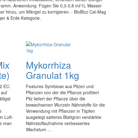
gramm. Anwendung: Fügen Sie 0,3-0,8 ml/1L Wasser
r hinzu, um Mängel zu korrigieren. - BioBizz Cal-Mag
ger & Erde Kategorie.
Mix
Mykorrhiza
te)
Granulat 1kg
,2 EC:
Features Symbiose aus Pilzen und
 auf
Pflanzen von der die Pflanze profitiert
ltigst
Pilz liefert der Pflanze über die
bewachsenen Wurzeln Nährstoffe für die
e
Verwendung mit Pflanzen in Töpfen
n Luft-
ausgelegt satteres Blattgrün verstärkte
ie man
Nährstoffaufnahme verbessertes
Wachstum ...