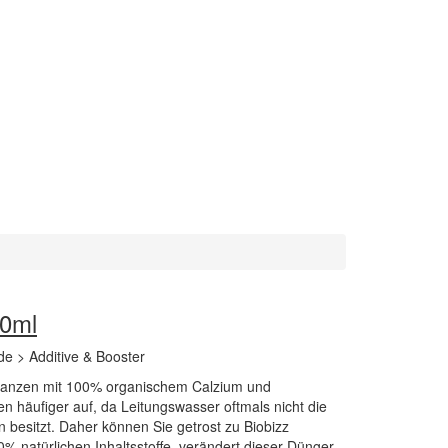
50ml
e > Additive & Booster
Pflanzen mit 100% organischem Calzium und
 häufiger auf, da Leitungswasser oftmals nicht die
n besitzt. Daher können Sie getrost zu Biobizz
% natürlichen Inhaltsstoffe, verändert dieser Dünger