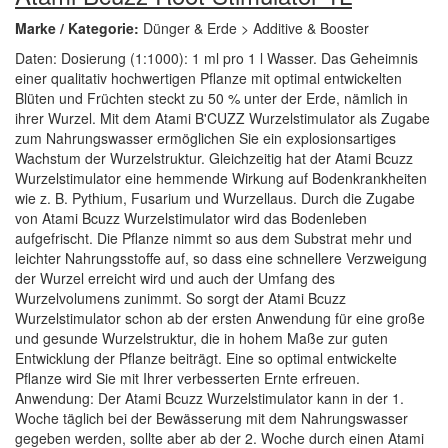
Marke / Kategorie:
Dünger & Erde > Additive & Booster
Daten: Dosierung (1:1000): 1 ml pro 1 l Wasser. Das Geheimnis
einer qualitativ hochwertigen Pflanze mit optimal entwickelten
Blüten und Früchten steckt zu 50 % unter der Erde, nämlich in
ihrer Wurzel. Mit dem Atami B'CUZZ Wurzelstimulator als Zugabe
zum Nahrungswasser ermöglichen Sie ein explosionsartiges
Wachstum der Wurzelstruktur. Gleichzeitig hat der Atami Bcuzz
Wurzelstimulator eine hemmende Wirkung auf Bodenkrankheiten
wie z. B. Pythium, Fusarium und Wurzellaus. Durch die Zugabe
von Atami Bcuzz Wurzelstimulator wird das Bodenleben
aufgefrischt. Die Pflanze nimmt so aus dem Substrat mehr und
leichter Nahrungsstoffe auf, so dass eine schnellere Verzweigung
der Wurzel erreicht wird und auch der Umfang des
Wurzelvolumens zunimmt. So sorgt der Atami Bcuzz
Wurzelstimulator schon ab der ersten Anwendung für eine große
und gesunde Wurzelstruktur, die in hohem Maße zur guten
Entwicklung der Pflanze beiträgt. Eine so optimal entwickelte
Pflanze wird Sie mit Ihrer verbesserten Ernte erfreuen.
Anwendung: Der Atami Bcuzz Wurzelstimulator kann in der 1.
Woche täglich bei der Bewässerung mit dem Nahrungswasser
gegeben werden, sollte aber ab der 2. Woche durch einen Atami