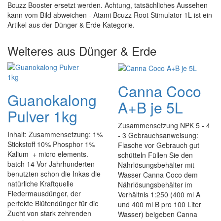
Bcuzz Booster ersetzt werden. Achtung, tatsächliches Aussehen
kann vom Bild abweichen - Atami Bcuzz Root Stimulator 1L ist ein
Artikel aus der Dünger & Erde Kategorie.
Weiteres aus Dünger & Erde
Canna Coco
Guanokalong
A+B je 5L
Pulver 1kg
Zusammensetzung NPK 5 - 4
Inhalt: Zusammensetzung: 1%
- 3 Gebrauchsanweisung:
Stickstoff 10% Phosphor 1%
Flasche vor Gebrauch gut
Kalium + micro elements.
schütteln Füllen Sie den
batch 14 Vor Jahrhunderten
Nährlösungsbehälter mit
benutzten schon die Inkas die
Wasser Canna Coco dem
natürliche Kraftquelle
Nährlösungsbehälter im
Fledermausdünger, der
Verhältnis 1:250 (400 ml A
perfekte Blütendünger für die
und 400 ml B pro 100 Liter
Zucht von stark zehrenden
Wasser) beigeben Canna