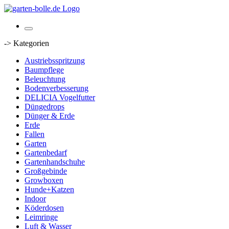
-> Kategorien
Austriebsspritzung
Baumpflege
Beleuchtung
Bodenverbesserung
DELICIA Vogelfutter
Düngedrops
Dünger & Erde
Erde
Fallen
Garten
Gartenbedarf
Gartenhandschuhe
Großgebinde
Growboxen
Hunde+Katzen
Indoor
Köderdosen
Leimringe
Luft & Wasser