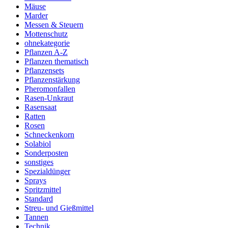
Mäuse
Marder
Messen & Steuern
Mottenschutz
ohnekategorie
Pflanzen A-Z
Pflanzen thematisch
Pflanzensets
Pflanzenstärkung
Pheromonfallen
Rasen-Unkraut
Rasensaat
Ratten
Rosen
Schneckenkorn
Solabiol
Sonderposten
sonstiges
Spezialdünger
Sprays
Spritzmittel
Standard
Streu- und Gießmittel
Tannen
Technik