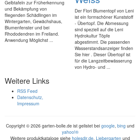
Gelbtafeln zur Früherkennung
und Bekämpfung von
Der Flori Blumentopf von Leni
fliegenden Schädlingen im
ist ein formschöner Kunststoff
Wintergarten, Gewächshaus,
- Übertopf. Die Abmessung
Blumenfenster und bei
sind speziell auf die Leni
Rhododendren im Freiland.
Hydrokultur Töpfe
Anwendung Möglichst ...
abgestimmt. Die passenden
Wasserstandsanzeiger finden
Sie hier . Dieser Übertopf ist
für die Langzeitbewässerung
von Hydro- und ...
Weitere Links
RSS Feed
Datenschutz,
Impressum
Copyright ©
2026 garten-bolle.de ist gelistet bei
google
,
bing
und
yahoo!®
Weitere produktkataloge siehe
holesdir.de
,
Liebergarten
und