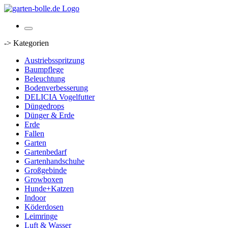
-> Kategorien
Austriebsspritzung
Baumpflege
Beleuchtung
Bodenverbesserung
DELICIA Vogelfutter
Düngedrops
Dünger & Erde
Erde
Fallen
Garten
Gartenbedarf
Gartenhandschuhe
Großgebinde
Growboxen
Hunde+Katzen
Indoor
Köderdosen
Leimringe
Luft & Wasser