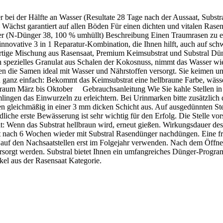
 bei der Hälfte an Wasser (Resultate 28 Tage nach der Aussaat, Substr
chst garantiert auf allen Böden Für einen dichten und vitalen Rasen 
er (N-Dünger 38, 100 % umhüllt) Beschreibung Einen Traumrasen zu erz
 innovative 3 in 1 Reparatur-Kombination, die Ihnen hilft, auch auf sc
fertige Mischung aus Rasensaat, Premium Keimsubstrat und Substral Dü
ein spezielles Granulat aus Schalen der Kokosnuss, nimmt das Wasser w
 die Samen ideal mit Wasser und Nährstoffen versorgt. Sie keimen und
ganz einfach: Bekommt das Keimsubstrat eine hellbraune Farbe, wässern
raum März bis Oktober Gebrauchsanleitung Wie Sie kahle Stellen in I
lingen das Einwurzeln zu erleichtern. Bei Urinmarken bitte zusätzlich
len gleichmäßig in einer 3 mm dicken Schicht aus. Auf ausgedünnten Ste
he erste Bewässerung ist sehr wichtig für den Erfolg. Die Stelle vor
it: Wenn das Substrat hellbraun wird, erneut gießen. Wirkungsdauer d
st nach 6 Wochen wieder mit Substral Rasendünger nachdüngen. Eine 
auf den Nachsaatstellen erst im Folgejahr verwenden. Nach dem Öffne
rsorgt werden. Substral bietet Ihnen ein umfangreiches Dünger-Program
kel aus der Rasensaat Kategorie.