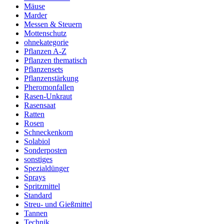
Mäuse
Marder
Messen & Steuern
Mottenschutz
ohnekategorie
Pflanzen A-Z
Pflanzen thematisch
Pflanzensets
Pflanzenstärkung
Pheromonfallen
Rasen-Unkraut
Rasensaat
Ratten
Rosen
Schneckenkorn
Solabiol
Sonderposten
sonstiges
Spezialdünger
Sprays
Spritzmittel
Standard
Streu- und Gießmittel
Tannen
Technik