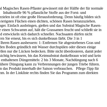
al Magisches Rasen-Pflaster gewässert mit der Hälfte der für normale
Inhaltsstoffe 96 % pflanzliche Stoffe aus der Forst- und
ielen ist oft eine große Herausforderung. Denn häufig bilden sich
hwierigsten Flächen einen dichten, schönen Rasen heranzuziehen.
nger. Einfach ausbringen, gießen und das Substral Magische Rasen-
ie einen Schwamm auf, hält die Grassamen feucht und schließt sie in
 entwickeln sich dadurch schneller. Nachsaaten dürfen nicht
 Sie erneut, bis es sich dunkelbraun färbt. Die 3 in 1
hrem Rasen ausbessern: 1: Entfernen Sie abgestorbenes Gras und
 den Boden gründlich mit Wasser durchspülen oder diesen einige
llen nur die Lücken bedecken. Bitte nicht überdosieren, damit jeder
sichtig bewässern, bis das Keimsubstrat dunkelbraun wird und kein
es enthaltenen Düngemittels: 2 bis 3 Monate, Nachdüngung nach 6
frühere Düngung kann zu Verbrennungen der jungen Triebe führen.
n das Produkt innerhalb der Saison verbrauchen. Pflege-Tipp für
m. In der Linkliste rechts finden Sie das Programm zum direkten