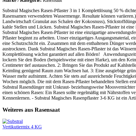
Marke / Kategorie:
Rasensaat
Substral Magisches Rasen-Pflaster 3 in 1 Komplettlösung 50 % dichter
Rasensamen verwendeten Wassermenge. Resultate können variieren.) Wä
Landwirtschaft Granulat aus Schalen der Kokosnuss), Stickstoffdüng
kahle Stellen und Lücken. Substral Magisches Rasen-Pflaster ist eine
Substral Magisches Rasen-Pflaster ist eine einzigartige anwendungs
Pflaster beginnt zu arbeiten. Unser einzigartiges Ausgangsmaterial, 
eine Schutzschicht ein. Zusammen mit dem enthaltenen Dünger werden
austrocknen. Dank Substral Magisches Rasen-Pflaster ist das Wässern 
Komplettlösung wächst garantiert auf allen Böden! Anwendungszeit
lockern Sie den Boden (beispielsweise mit einer Harke), um den Keim
Centimeter tief austauschen. 2: Bringen Sie das Produkt auf Kahlstel
Keimling genügend Raum zum Wachsen hat. 3: Eine ausgiebige gründlic
Wasser mehr aufnimmt. Achten Sie stets auf ausreichende Feuchtigke
Wochen möglich. Die mit dem Rasen-Pflaster behandelten Stellen er
Substral Rasendünger mit Unkraut- beziehungsweise Moosvernichter 
einen schönen Rasen: Ein Rasen sollte regelmäßig mit Nährstoffen ve
Kennenlernen. - Substral Magisches Rasenpflaster 3-6 KG ist ein Arti
Weiteres aus Rasensaat