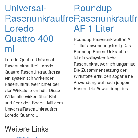
Universal-
Roundup
Rasenunkrautfrei
Rasenunkrautfr
Loredo
AF 1 Liter
Quattro 400
Roundup Rasenunkrautfrei AF
ml
1 Liter anwendungsfertig Das
Roundup Rasen-Unkrautfrei
ist ein vollsystemische
Loredo Quattro Universal-
Rasenunkrautvernichtungsmittel.
Rasenunkrautfrei Loredo
Die Zusammensetzung der
Quattro RasenUnkrautfrei ist
Wirkstoffe erlauben sogar eine
ein systemisch wirkender
Anwendung auf noch jungem
Rasenunkrautvernichter der
Rasen. Die Anwendung des ...
vier Wirkstoffe enthält. Diese
Wirkstoffe wirken über Blatt
und über den Boden. Mit dem
UniversalRasenUnkrautfrei
Loredo Quattro ...
Weitere Links