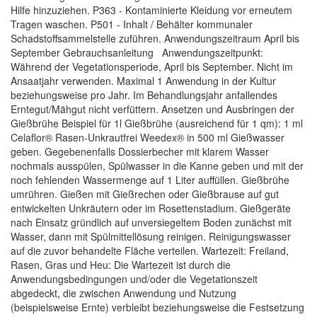
Hilfe hinzuziehen. P363 - Kontaminierte Kleidung vor erneutem
Tragen waschen. P501 - Inhalt / Behälter kommunaler
Schadstoffsammelstelle zuführen. Anwendungszeitraum April bis
September Gebrauchsanleitung Anwendungszeitpunkt:
Während der Vegetationsperiode, April bis September. Nicht im
Ansaatjahr verwenden. Maximal 1 Anwendung in der Kultur
beziehungsweise pro Jahr. Im Behandlungsjahr anfallendes
Erntegut/Mähgut nicht verfüttern. Ansetzen und Ausbringen der
Gießbrühe Beispiel für 1l Gießbrühe (ausreichend für 1 qm): 1 ml
Celaflor® Rasen-Unkrautfrei Weedex® in 500 ml Gießwasser
geben. Gegebenenfalls Dossierbecher mit klarem Wasser
nochmals ausspülen, Spülwasser in die Kanne geben und mit der
noch fehlenden Wassermenge auf 1 Liter auffüllen. Gießbrühe
umrühren. Gießen mit Gießrechen oder Gießbrause auf gut
entwickelten Unkräutern oder im Rosettenstadium. Gießgeräte
nach Einsatz gründlich auf unversiegeltem Boden zunächst mit
Wasser, dann mit Spülmittellösung reinigen. Reinigungswasser
auf die zuvor behandelte Fläche verteilen. Wartezeit: Freiland,
Rasen, Gras und Heu: Die Wartezeit ist durch die
Anwendungsbedingungen und/oder die Vegetationszeit
abgedeckt, die zwischen Anwendung und Nutzung
(beispielsweise Ernte) verbleibt beziehungsweise die Festsetzung