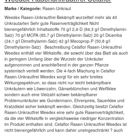
Marke / Kategorie:
Rasen-Unkraut
Weedex Rasen-Unkrautfrei Bekämpft wurzeltief mehr als 40
Unkrautarten Sehr gute Rasenverträglichkeit Nicht
bienengefährlich Inhaltsstoffe 70 g/l 2,4-D (84,3 g/l Dimethylamin-
Salz) 70 g/l MCPA (85,7 g/l Dimethylamin-Salz) 20 g/l Dicamba
(24,1 g/l Dimethylamin-Salz) 42 g/l Mecoprop-P (50,8 g/l
Dimethylamin-Salz) Beschreibung Celaflor Rasen-Unkrautfrei
Weedex enthält vier Wirkstoffe, die sowohl über das Blatt als auch
in geringem Umfang über die Wurzeln der Unkräuter
aufgenommen und anschließend in der ganzen Pflanze
systemisch verteilt werden. Die 4-fach Mischung in Celaflor
Rasen-Unkrautfrei Weedex sorgt für ein sehr breites
Wirkungsspektrum, so dass nicht nur leicht bekämpfbare
Unkräutern wie Löwenzahn, Gänseblümchen und Weißklee
sondern auch eine Vielzahl schwer bekämpfbarer
Problemunkräuter wie Gundermann, Ehrenpreis, Sauerklee und
Kratzdistel sicher bekämpft werden. Gleichzeitig besitzt Celaflor
Rasen-Unkrautfrei Weedex eine sehr gute Rasenverträglichkeit,
da die vier Wirkstoffe in vergleichsweise niedriger Konzentration
im Produkt enthalten sind. Celaflor Rasen-Unkrautfrei Weedex ist
nicht bienengefährlich und kann daher uneingeschränkt ? auch