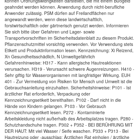
können Ordnungswidrigkeiten darstellen, die mit einem Bußgeld
geahndet werden können. Anwendung durch nicht-berufliche
Anwender zulässig. PSM dürfen auf Freilandflächen nur
angewandt werden, wenn diese landwirtschaftlich,
forstwirtschaftlich oder gärtnerisch genutzt werden. Informieren
Sie sich bitte über Gefahren und Lager- sowie
Transportvorschriften im Sicherheitsdatenblatt zu diesem Produkt.
Pflanzenschutzmittel vorsichtig verwenden. Vor Verwendung stets
Etikett und Produktinformation lesen. Kennzeichnung: Xi Reizend,
Xn Gesundheitsschädlich, N Umweltgefährlich
Gefahrenhinweise: H317 - Kann allergische Hautreaktionen
verursachen. H319 - Verursacht schwere Augenreizungen. H410 -
Sehr giftig für Wasserorganismen mit langfristiger Wirkung. EUH
401 - Zur Vermeidung von Risiken für Mensch und Umwelt ist die
Gebrauchsanleitung einzuhalten. Sicherheitshinweise: P101 - Ist
ärztlicher Rat erforderlich, Verpackung oder
Kennzeichnungsetikett bereithalten. P102 - Darf nicht in die
Hände von Kindern gelangen. P103 - Vor Gebrauch
Kennzeichnungsetikett lesen. P272 - Kontaminierte
Arbeitskleidung nicht außerhalb des Arbeitsplatzes tragen. P280 -
Schutzhandschuhe tragen. P302 + P352 - BEI BERÜHRUNG MIT
DER HAUT: Mit viel Wasser / Seife waschen. P333 + P313 - Bei
Hautreizung oder -ausschlag: Ärztlichen Rat einholen / ärztliche