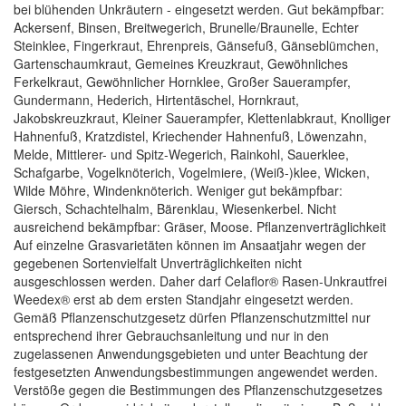
bei blühenden Unkräutern - eingesetzt werden. Gut bekämpfbar:
Ackersenf, Binsen, Breitwegerich, Brunelle/Braunelle, Echter
Steinklee, Fingerkraut, Ehrenpreis, Gänsefuß, Gänseblümchen,
Gartenschaumkraut, Gemeines Kreuzkraut, Gewöhnliches
Ferkelkraut, Gewöhnlicher Hornklee, Großer Sauerampfer,
Gundermann, Hederich, Hirtentäschel, Hornkraut,
Jakobskreuzkraut, Kleiner Sauerampfer, Klettenlabkraut, Knolliger
Hahnenfuß, Kratzdistel, Kriechender Hahnenfuß, Löwenzahn,
Melde, Mittlerer- und Spitz-Wegerich, Rainkohl, Sauerklee,
Schafgarbe, Vogelknöterich, Vogelmiere, (Weiß-)klee, Wicken,
Wilde Möhre, Windenknöterich. Weniger gut bekämpfbar:
Giersch, Schachtelhalm, Bärenklau, Wiesenkerbel. Nicht
ausreichend bekämpfbar: Gräser, Moose. Pflanzenverträglichkeit
Auf einzelne Grasvarietäten können im Ansaatjahr wegen der
gegebenen Sortenvielfalt Unverträglichkeiten nicht
ausgeschlossen werden. Daher darf Celaflor® Rasen-Unkrautfrei
Weedex® erst ab dem ersten Standjahr eingesetzt werden.
Gemäß Pflanzenschutzgesetz dürfen Pflanzenschutzmittel nur
entsprechend ihrer Gebrauchsanleitung und nur in den
zugelassenen Anwendungsgebieten und unter Beachtung der
festgesetzten Anwendungsbestimmungen angewendet werden.
Verstöße gegen die Bestimmungen des Pflanzenschutzgesetzes