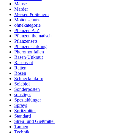
Mäuse
Marder
Messen & Steuern
Mottenschutz
ohnekategorie
Pflanzen A-Z
Pflanzen thematisch
Pflanzensets
Pflanzenstärkung
Pheromonfallen
Rasen-Unkraut
Rasensaat
Ratten
Rosen
Schneckenkorn
Solabiol
Sonderposten
sonstiges
Spezialdünger
Sprays
Spritzmittel
Standard
Streu- und Gießmittel
Tannen
Technik