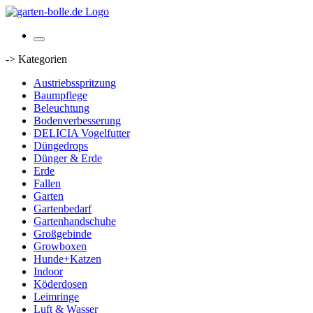
-> Kategorien
Austriebsspritzung
Baumpflege
Beleuchtung
Bodenverbesserung
DELICIA Vogelfutter
Düngedrops
Dünger & Erde
Erde
Fallen
Garten
Gartenbedarf
Gartenhandschuhe
Großgebinde
Growboxen
Hunde+Katzen
Indoor
Köderdosen
Leimringe
Luft & Wasser