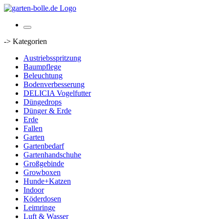
-> Kategorien
Austriebsspritzung
Baumpflege
Beleuchtung
Bodenverbesserung
DELICIA Vogelfutter
Düngedrops
Dünger & Erde
Erde
Fallen
Garten
Gartenbedarf
Gartenhandschuhe
Großgebinde
Growboxen
Hunde+Katzen
Indoor
Köderdosen
Leimringe
Luft & Wasser