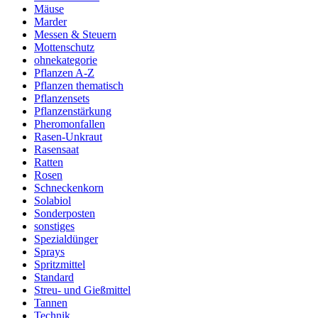
Mäuse
Marder
Messen & Steuern
Mottenschutz
ohnekategorie
Pflanzen A-Z
Pflanzen thematisch
Pflanzensets
Pflanzenstärkung
Pheromonfallen
Rasen-Unkraut
Rasensaat
Ratten
Rosen
Schneckenkorn
Solabiol
Sonderposten
sonstiges
Spezialdünger
Sprays
Spritzmittel
Standard
Streu- und Gießmittel
Tannen
Technik