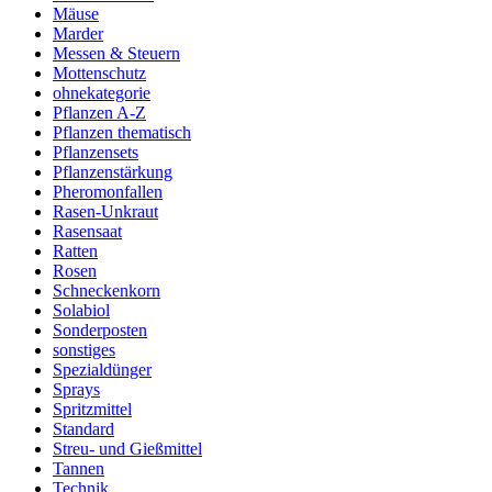
Mäuse
Marder
Messen & Steuern
Mottenschutz
ohnekategorie
Pflanzen A-Z
Pflanzen thematisch
Pflanzensets
Pflanzenstärkung
Pheromonfallen
Rasen-Unkraut
Rasensaat
Ratten
Rosen
Schneckenkorn
Solabiol
Sonderposten
sonstiges
Spezialdünger
Sprays
Spritzmittel
Standard
Streu- und Gießmittel
Tannen
Technik