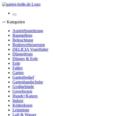
-> Kategorien
Austriebsspritzung
Baumpflege
Beleuchtung
Bodenverbesserung
DELICIA Vogelfutter
Düngedrops
Dünger & Erde
Erde
Fallen
Garten
Gartenbedarf
Gartenhandschuhe
Großgebinde
Growboxen
Hunde+Katzen
Indoor
Köderdosen
Leimringe
Luft & Wasser