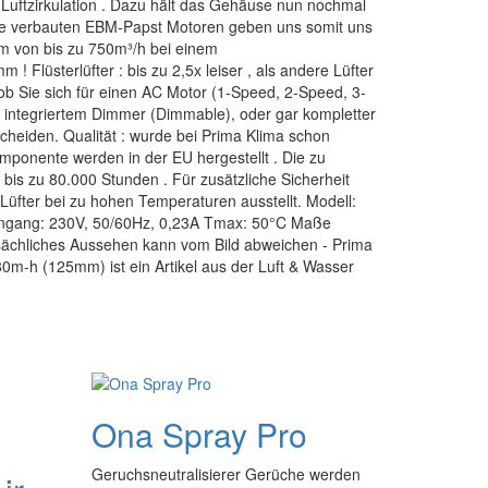
 Luftzirkulation . Dazu hält das Gehäuse nun nochmal
ie verbauten EBM-Papst Motoren geben uns somit uns
rom von bis zu 750m³/h bei einem
 Flüsterlüfter : bis zu 2,5x leiser , als andere Lüfter
ob Sie sich für einen AC Motor (1-Speed, 2-Speed, 3-
 integriertem Dimmer (Dimmable), oder gar kompletter
eiden. Qualität : wurde bei Prima Klima schon
mponente werden in der EU hergestellt . Die zu
bis zu 80.000 Stunden . Für zusätzliche Sicherheit
Lüfter bei zu hohen Temperaturen ausstellt. Modell:
ngang: 230V, 50/60Hz, 0,23A Tmax: 50°C Maße
ächliches Aussehen kann vom Bild abweichen - Prima
m-h (125mm) ist ein Artikel aus der Luft & Wasser
Ona Spray Pro
Geruchsneutralisierer Gerüche werden