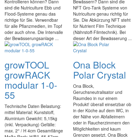
Kontrollieren können? Dann
Bewässern? Dann sind die
sind die Nutriculture Ebb und
NFT Gro-Tank Systeme von
Flood-Systeme genau das
Nutriculture genau richtig für
richtige für Sie. Verwendbar
Sie. Die Abkürzung NFT steht
für alle Pflanzmedien, im Topf
für Nutrient Film Technique
oder auch ohne. Die Intervalle
(Nährstoff-Filmtechnik). Bei
der Bewässerungsanlage ...
dieser Art der Bewässerung ...
growTOOL
Ona Block
growRACK
Polar Crystal
modular 1-0-
Ona Block,
55
Geruchsneutralisator und
Raumdeo in nur einem
Produkt! überall einsetzbar ob
Technische Daten Belastung:
in der Küche auf dem WC, in
mittel Material: Kunststoff,
der Nähe von Abfalleimern
Aluminium Gewicht: 5,15kg
oder in Raucherzimmern den
(inkl. Verpackung) Gefälle:
Möglichkeiten sind kaum
max. 2° / H 4cm Gesamtlänge
Grenzen gesetzt. Ona Block
Maße Rack: H/B/L 55-57cm