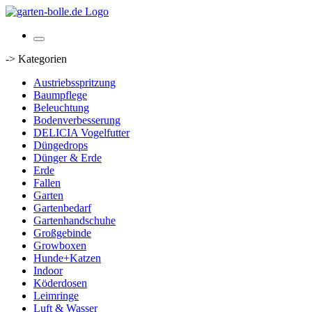
-> Kategorien
Austriebsspritzung
Baumpflege
Beleuchtung
Bodenverbesserung
DELICIA Vogelfutter
Düngedrops
Dünger & Erde
Erde
Fallen
Garten
Gartenbedarf
Gartenhandschuhe
Großgebinde
Growboxen
Hunde+Katzen
Indoor
Köderdosen
Leimringe
Luft & Wasser