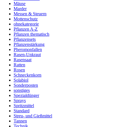
Mäuse
Marder
Messen & Steuern
Mottenschutz
ohnekategorie
Pflanzen A-Z
Pflanzen thematisch
Pflanzensets
Pflanzenstärkung
Pheromonfallen
Rasen-Unkraut
Rasensaat
Ratten
Rosen
Schneckenkorn
Solabiol
Sonderposten
sonstiges
Spezialdünger
Sprays
Spritzmittel
Standard
Streu- und Gießmittel
Tannen
Technik