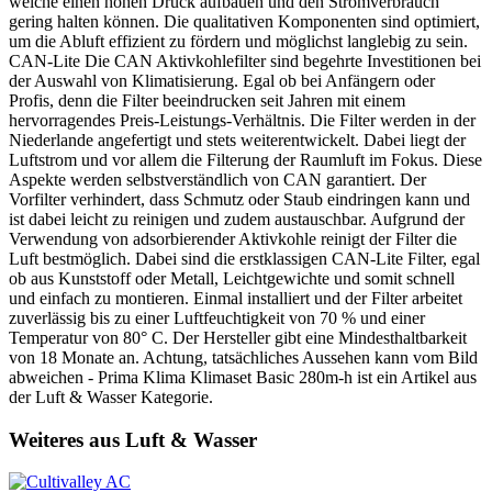
welche einen hohen Druck aufbauen und den Stromverbrauch
gering halten können. Die qualitativen Komponenten sind optimiert,
um die Abluft effizient zu fördern und möglichst langlebig zu sein.
CAN-Lite Die CAN Aktivkohlefilter sind begehrte Investitionen bei
der Auswahl von Klimatisierung. Egal ob bei Anfängern oder
Profis, denn die Filter beeindrucken seit Jahren mit einem
hervorragendes Preis-Leistungs-Verhältnis. Die Filter werden in der
Niederlande angefertigt und stets weiterentwickelt. Dabei liegt der
Luftstrom und vor allem die Filterung der Raumluft im Fokus. Diese
Aspekte werden selbstverständlich von CAN garantiert. Der
Vorfilter verhindert, dass Schmutz oder Staub eindringen kann und
ist dabei leicht zu reinigen und zudem austauschbar. Aufgrund der
Verwendung von adsorbierender Aktivkohle reinigt der Filter die
Luft bestmöglich. Dabei sind die erstklassigen CAN-Lite Filter, egal
ob aus Kunststoff oder Metall, Leichtgewichte und somit schnell
und einfach zu montieren. Einmal installiert und der Filter arbeitet
zuverlässig bis zu einer Luftfeuchtigkeit von 70 % und einer
Temperatur von 80° C. Der Hersteller gibt eine Mindesthaltbarkeit
von 18 Monate an. Achtung, tatsächliches Aussehen kann vom Bild
abweichen - Prima Klima Klimaset Basic 280m-h ist ein Artikel aus
der Luft & Wasser Kategorie.
Weiteres aus Luft & Wasser