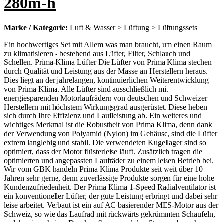
280m-h
Marke / Kategorie:
Luft & Wasser > Lüftung > Lüftungssets
Ein hochwertiges Set mit Allem was man braucht, um einen Raum
zu klimatisieren - bestehend aus Lüfter, Filter, Schlauch und
Schellen. Prima-Klima Lüfter Die Lüfter von Prima Klima stechen
durch Qualität und Leistung aus der Masse an Herstellern heraus.
Dies liegt an der jahrelangen, kontinuierlichen Weiterentwicklung
von Prima Klima. Alle Lüfter sind ausschließlich mit
energiesparenden Motorlaufrädern von deutschen und Schweizer
Herstellern mit höchstem Wirkungsgrad ausgerüstet. Diese heben
sich durch Ihre Effizienz und Laufleistung ab. Ein weiteres und
wichtiges Merkmal ist die Robustheit von Prima Klima, denn dank
der Verwendung von Polyamid (Nylon) im Gehäuse, sind die Lüfter
extrem langlebig und stabil. Die verwendeten Kugellager sind so
optimiert, dass der Motor flüsterleise läuft. Zusätzlich tragen die
optimierten und angepassten Laufräder zu einem leisen Betrieb bei.
Wir vom GBK handeln Prima Klima Produkte seit weit über 10
Jahren sehr gerne, denn zuverlässige Produkte sorgen für eine hohe
Kundenzufriedenheit. Der Prima Klima 1-Speed Radialventilator ist
ein konventioneller Lüfter, der gute Leistung erbringt und dabei sehr
leise arbeitet. Verbaut ist ein auf AC basierender MES-Motor aus der
Schweiz, so wie das Laufrad mit rückwärts gekrümmten Schaufeln,