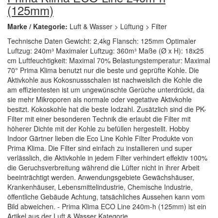
(125mm)
Marke / Kategorie:
Luft & Wasser > Lüftung > Filter
Technische Daten Gewicht: 2,4kg Flansch: 125mm Optimaler
Luftzug: 240m³ Maximaler Luftzug: 360m³ Maße (Ø x H): 18x25
cm Luftfeuchtigkeit: Maximal 70% Belastungstemperatur: Maximal
70° Prima Klima benutzt nur die beste und geprüfte Kohle. Die
Aktivkohle aus Kokosnussschalen ist nachweislich die Kohle die
am effizientesten ist um ungewünschte Gerüche unterdrückt, da
sie mehr Mikroporen als normale oder vegetative Aktivkohle
besitzt. Kokoskohle hat die beste Iodzahl. Zusätzlich sind die PK-
Filter mit einer besonderen Technik die erlaubt die Filter mit
höherer Dichte mit der Kohle zu befüllen hergestellt. Hobby
Indoor Gärtner lieben die Eco Line Kohle Filter Produkte von
Prima Klima. Die Filter sind einfach zu installieren und super
verlässlich, die Aktivkohle in jedem Filter verhindert effektiv 100%
die Geruchsverbreitung während die Lüfter nicht in ihrer Arbeit
beeinträchtigt werden. Anwendungsgebiete Gewächshäuser,
Krankenhäuser, Lebensmittelindustrie, Chemische Industrie,
öffentliche Gebäude Achtung, tatsächliches Aussehen kann vom
Bild abweichen. - Prima Klima ECO Line 240m-h (125mm) ist ein
Artikel aus der Luft & Wasser Kategorie.