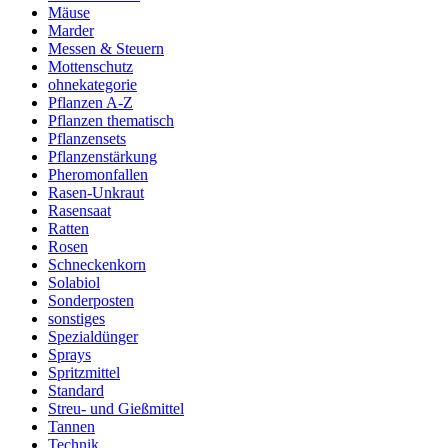
Mäuse
Marder
Messen & Steuern
Mottenschutz
ohnekategorie
Pflanzen A-Z
Pflanzen thematisch
Pflanzensets
Pflanzenstärkung
Pheromonfallen
Rasen-Unkraut
Rasensaat
Ratten
Rosen
Schneckenkorn
Solabiol
Sonderposten
sonstiges
Spezialdünger
Sprays
Spritzmittel
Standard
Streu- und Gießmittel
Tannen
Technik