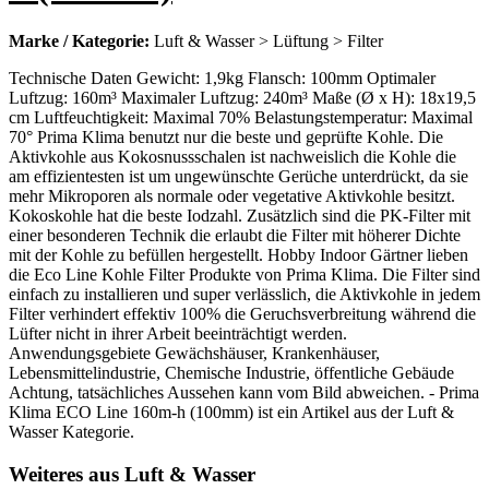
Marke / Kategorie:
Luft & Wasser > Lüftung > Filter
Technische Daten Gewicht: 1,9kg Flansch: 100mm Optimaler
Luftzug: 160m³ Maximaler Luftzug: 240m³ Maße (Ø x H): 18x19,5
cm Luftfeuchtigkeit: Maximal 70% Belastungstemperatur: Maximal
70° Prima Klima benutzt nur die beste und geprüfte Kohle. Die
Aktivkohle aus Kokosnussschalen ist nachweislich die Kohle die
am effizientesten ist um ungewünschte Gerüche unterdrückt, da sie
mehr Mikroporen als normale oder vegetative Aktivkohle besitzt.
Kokoskohle hat die beste Iodzahl. Zusätzlich sind die PK-Filter mit
einer besonderen Technik die erlaubt die Filter mit höherer Dichte
mit der Kohle zu befüllen hergestellt. Hobby Indoor Gärtner lieben
die Eco Line Kohle Filter Produkte von Prima Klima. Die Filter sind
einfach zu installieren und super verlässlich, die Aktivkohle in jedem
Filter verhindert effektiv 100% die Geruchsverbreitung während die
Lüfter nicht in ihrer Arbeit beeinträchtigt werden.
Anwendungsgebiete Gewächshäuser, Krankenhäuser,
Lebensmittelindustrie, Chemische Industrie, öffentliche Gebäude
Achtung, tatsächliches Aussehen kann vom Bild abweichen. - Prima
Klima ECO Line 160m-h (100mm) ist ein Artikel aus der Luft &
Wasser Kategorie.
Weiteres aus Luft & Wasser