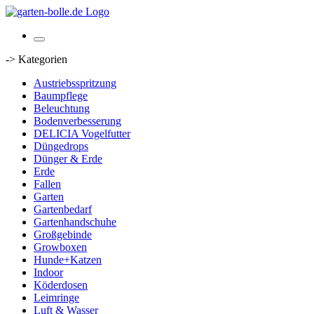
-> Kategorien
Austriebsspritzung
Baumpflege
Beleuchtung
Bodenverbesserung
DELICIA Vogelfutter
Düngedrops
Dünger & Erde
Erde
Fallen
Garten
Gartenbedarf
Gartenhandschuhe
Großgebinde
Growboxen
Hunde+Katzen
Indoor
Köderdosen
Leimringe
Luft & Wasser