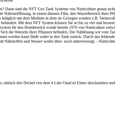
osysteme
sern? Dann sind die NFT Gro-Tank Systeme von Nutriculture genau richt
 die Nährstofflösung, in einem dünnen Film, den Wurzelbereich ihrer Pf
zen lediglich mit dem Medium in dem sie Gezogen wurden z.B. Steinwoll
ehindert. Mit dem NFT System können Sie so bis zu vier mal bessere 
 System für den Heimbereich wurde bereits 1976 von Nutriculture entw
 Sich die Wurzeln Ihrer Pflanzen befinden. Die Nählösung wir vom T
men werden kann fließt wider in den Tank zurück. Durch das fehlende
it Nähstoffen und Wasser weder über- noch unterversorgt. - Nutricult
en, einfach den Deckel von dem 4 Liter OnaGel Eimer abschrauben und