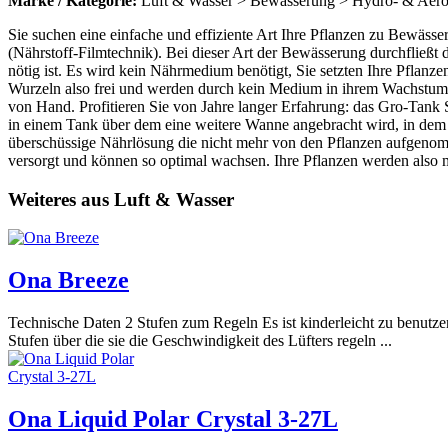
Marke / Kategorie:
Luft & Wasser > Bewässerung > Hydro- & Aer
Sie suchen eine einfache und effiziente Art Ihre Pflanzen zu Bewäs
(Nährstoff-Filmtechnik). Bei dieser Art der Bewässerung durchfließt
nötig ist. Es wird kein Nährmedium benötigt, Sie setzten Ihre Pflan
Wurzeln also frei und werden durch kein Medium in ihrem Wachstum b
von Hand. Profitieren Sie von Jahre langer Erfahrung: das Gro-Tank
in einem Tank über dem eine weitere Wanne angebracht wird, in dem
überschüssige Nährlösung die nicht mehr von den Pflanzen aufgenom
versorgt und können so optimal wachsen. Ihre Pflanzen werden also m
Weiteres aus Luft & Wasser
Ona Breeze
Technische Daten 2 Stufen zum Regeln Es ist kinderleicht zu benutz
Stufen über die sie die Geschwindigkeit des Lüfters regeln ...
Ona Liquid Polar Crystal 3-27L