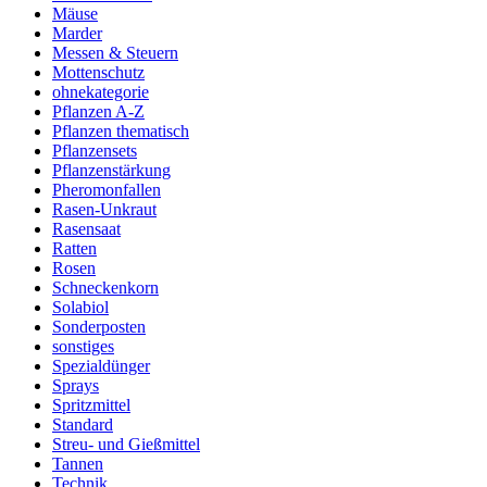
Mäuse
Marder
Messen & Steuern
Mottenschutz
ohnekategorie
Pflanzen A-Z
Pflanzen thematisch
Pflanzensets
Pflanzenstärkung
Pheromonfallen
Rasen-Unkraut
Rasensaat
Ratten
Rosen
Schneckenkorn
Solabiol
Sonderposten
sonstiges
Spezialdünger
Sprays
Spritzmittel
Standard
Streu- und Gießmittel
Tannen
Technik