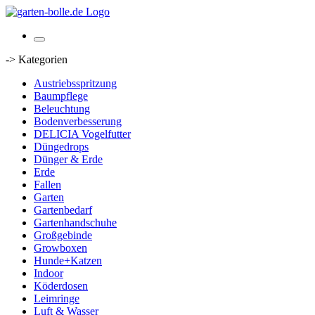
-> Kategorien
Austriebsspritzung
Baumpflege
Beleuchtung
Bodenverbesserung
DELICIA Vogelfutter
Düngedrops
Dünger & Erde
Erde
Fallen
Garten
Gartenbedarf
Gartenhandschuhe
Großgebinde
Growboxen
Hunde+Katzen
Indoor
Köderdosen
Leimringe
Luft & Wasser