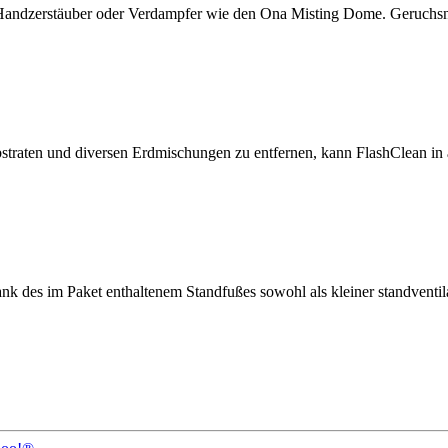
r Handzerstäuber oder Verdampfer wie den Ona Misting Dome. Geruchsneu
traten und diversen Erdmischungen zu entfernen, kann FlashClean in
ank des im Paket enthaltenem Standfußes sowohl als kleiner standventila