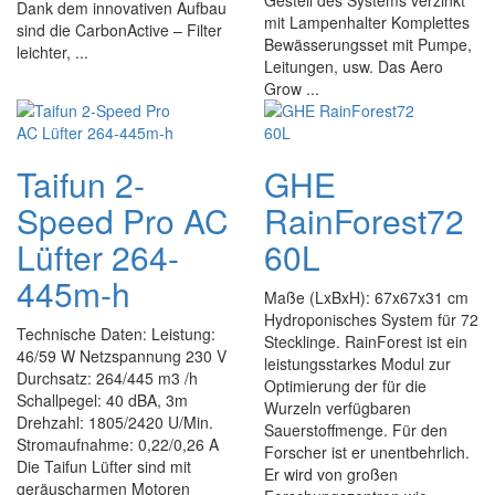
Gestell des Systems verzinkt
Dank dem innovativen Aufbau
mit Lampenhalter Komplettes
sind die CarbonActive – Filter
Bewässerungsset mit Pumpe,
leichter, ...
Leitungen, usw. Das Aero
Grow ...
Taifun 2-
GHE
Speed Pro AC
RainForest72
Lüfter 264-
60L
445m-h
Maße (LxBxH): 67x67x31 cm
Hydroponisches System für 72
Technische Daten: Leistung:
Stecklinge. RainForest ist ein
46/59 W Netzspannung 230 V
leistungsstarkes Modul zur
Durchsatz: 264/445 m3 /h
Optimierung der für die
Schallpegel: 40 dBA, 3m
Wurzeln verfügbaren
Drehzahl: 1805/2420 U/Min.
Sauerstoffmenge. Für den
Stromaufnahme: 0,22/0,26 A
Forscher ist er unentbehrlich.
Die Taifun Lüfter sind mit
Er wird von großen
geräuscharmen Motoren