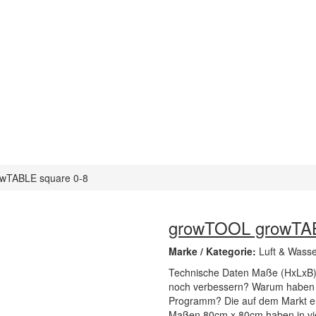
wTABLE square 0-8
growTOOL growTAB
Marke / Kategorie:
Luft & Wass
Technische Daten Maße (HxLxB)
noch verbessern? Warum haben wi
Programm? Die auf dem Markt er
Maßen 80cm x 80cm haben in viel