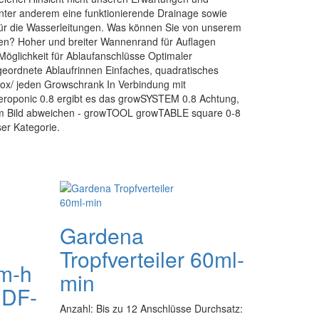
nter anderem eine funktionierende Drainage sowie
 für die Wasserleitungen. Was können Sie von unserem
en? Hoher und breiter Wannenrand für Auflagen
 Möglichkeit für Ablaufanschlüsse Optimaler
eordnete Ablaufrinnen Einfaches, quadratisches
ox/ jeden Growschrank In Verbindung mit
oponic 0.8 ergibt es das growSYSTEM 0.8 Achtung,
om Bild abweichen - growTOOL growTABLE square 0-8
ser Kategorie.
Gardena
Tropfverteiler 60ml-
0m-h
min
MDF-
Anzahl: Bis zu 12 Anschlüsse Durchsatz: