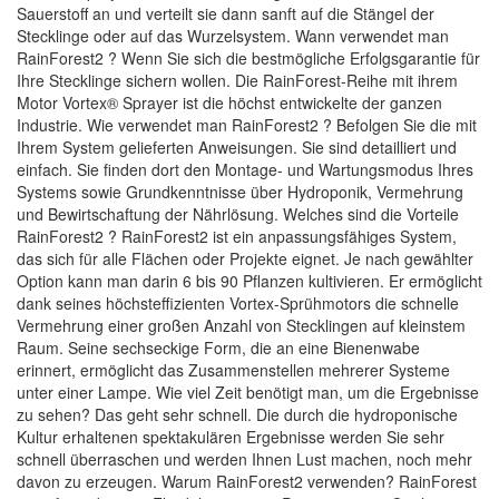
Sauerstoff an und verteilt sie dann sanft auf die Stängel der
Stecklinge oder auf das Wurzelsystem. Wann verwendet man
RainForest2 ? Wenn Sie sich die bestmögliche Erfolgsgarantie für
Ihre Stecklinge sichern wollen. Die RainForest-Reihe mit ihrem
Motor Vortex® Sprayer ist die höchst entwickelte der ganzen
Industrie. Wie verwendet man RainForest2 ? Befolgen Sie die mit
Ihrem System gelieferten Anweisungen. Sie sind detailliert und
einfach. Sie finden dort den Montage- und Wartungsmodus Ihres
Systems sowie Grundkenntnisse über Hydroponik, Vermehrung
und Bewirtschaftung der Nährlösung. Welches sind die Vorteile
RainForest2 ? RainForest2 ist ein anpassungsfähiges System,
das sich für alle Flächen oder Projekte eignet. Je nach gewählter
Option kann man darin 6 bis 90 Pflanzen kultivieren. Er ermöglicht
dank seines höchsteffizienten Vortex-Sprühmotors die schnelle
Vermehrung einer großen Anzahl von Stecklingen auf kleinstem
Raum. Seine sechseckige Form, die an eine Bienenwabe
erinnert, ermöglicht das Zusammenstellen mehrerer Systeme
unter einer Lampe. Wie viel Zeit benötigt man, um die Ergebnisse
zu sehen? Das geht sehr schnell. Die durch die hydroponische
Kultur erhaltenen spektakulären Ergebnisse werden Sie sehr
schnell überraschen und werden Ihnen Lust machen, noch mehr
davon zu erzeugen. Warum RainForest2 verwenden? RainForest