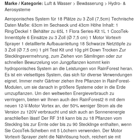
Marke / Kategorie:
Luft & Wasser > Bewässerung > Hydro- &
Aerosysteme
Aeroponisches System für 18 Plätze zu 3 Zoll (7,5cm) Technische
Daten Maße: 63cm im Sechseck und 43cm Höhe Inhalt: 1
Ring/Deckel 1 Behälter zu 65L 1 Flora Series-Kit 1L 1 CocoTek-
Innentöpfe 6 Einsätze zu 3 Zoll (Ø 7,5 cm) 1 Motor Vortex®
Sprayer 1 detaillierte Aufbauanleitung 18 Schwarze Netztöpfe zu
3 Zoll (Ø 7,5 cm) 1 pH Test Kit und 10g pH Down Trocken Zur
Stecklingsvermehrung, zum Ziehen von Sämlingen oder zur
schnellen Bewurzelung von Jungpflanzen kommt kein
hydroponisches System an die Leistungen von RainForest heran.
Es ist ein vielseitiges System, das sich für diverse Verwendungen
eignet. Immer mehr Gärtner ziehen ihre Pflanzen in RainForest-
Modulen, um sie danach in größere Systeme oder in die Erde
umzupflanzen. Um den weltweiten Energieverbrauch zu
verringern, bieten wir Ihnen auch den RainForest2 ® mit dem
neuen 12-V-Motor Vortex an, der 50% weniger Strom als die
Version zu 120V verbraucht und sich auch an Sonnenenergie
anschließen lässt! Der RF 318 kann bis zu 18 Pflanzen vom
Steckling bis zur Ernte oder bis zu 90 Stecklinge enthalten, wenn
Sie CocoTek-Scheiben mit 5 Löchern verwenden. Der Motor
Vortex® Sprayer zieht die Nährlösung hoch, reichert sie mit