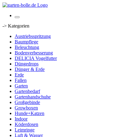
-> Kategorien
Austriebsspritzung
Baumpflege
Beleuchtung
Bodenverbesserung
DELICIA Vogelfutter
Düngedrops
Dünger & Erde
Erde
Fallen
Garten
Gartenbedarf
Gartenhandschuhe
Großgebinde
Growboxen
Hunde+Katzen
Indoor
Köderdosen
Leimringe
Luft & Wasser