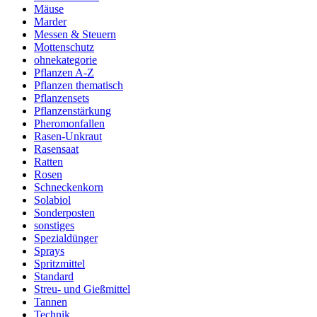
Mäuse
Marder
Messen & Steuern
Mottenschutz
ohnekategorie
Pflanzen A-Z
Pflanzen thematisch
Pflanzensets
Pflanzenstärkung
Pheromonfallen
Rasen-Unkraut
Rasensaat
Ratten
Rosen
Schneckenkorn
Solabiol
Sonderposten
sonstiges
Spezialdünger
Sprays
Spritzmittel
Standard
Streu- und Gießmittel
Tannen
Technik