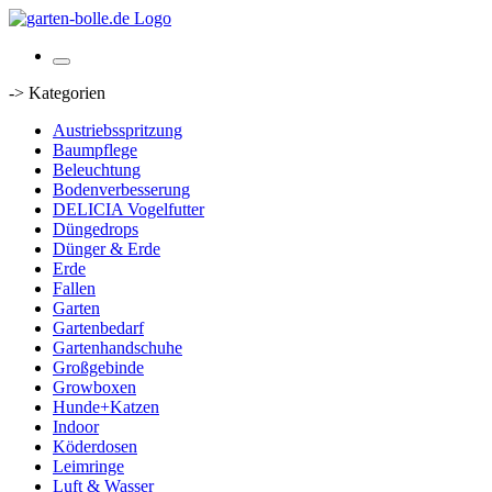
-> Kategorien
Austriebsspritzung
Baumpflege
Beleuchtung
Bodenverbesserung
DELICIA Vogelfutter
Düngedrops
Dünger & Erde
Erde
Fallen
Garten
Gartenbedarf
Gartenhandschuhe
Großgebinde
Growboxen
Hunde+Katzen
Indoor
Köderdosen
Leimringe
Luft & Wasser