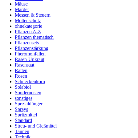
Mäuse
Marder
Messen & Steuern
Mottenschutz
ohnekategorie
Pflanzen A-Z
Pflanzen thematisch
Pflanzensets
Pflanzenstärkung
Pheromonfallen
Rasen-Unkraut
Rasensaat
Ratten
Rosen
Schneckenkorn
Solabiol
Sonderposten
sonstiges
Spezialdünger
Sprays
Spritzmittel
Standard
Streu- und Gießmittel
Tannen
Technik