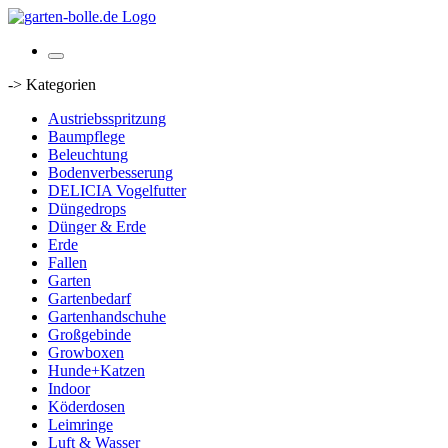
-> Kategorien
Austriebsspritzung
Baumpflege
Beleuchtung
Bodenverbesserung
DELICIA Vogelfutter
Düngedrops
Dünger & Erde
Erde
Fallen
Garten
Gartenbedarf
Gartenhandschuhe
Großgebinde
Growboxen
Hunde+Katzen
Indoor
Köderdosen
Leimringe
Luft & Wasser