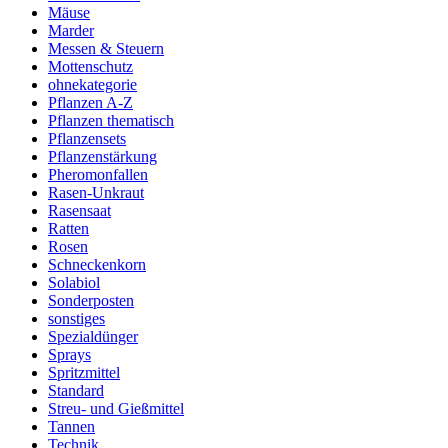
Mäuse
Marder
Messen & Steuern
Mottenschutz
ohnekategorie
Pflanzen A-Z
Pflanzen thematisch
Pflanzensets
Pflanzenstärkung
Pheromonfallen
Rasen-Unkraut
Rasensaat
Ratten
Rosen
Schneckenkorn
Solabiol
Sonderposten
sonstiges
Spezialdünger
Sprays
Spritzmittel
Standard
Streu- und Gießmittel
Tannen
Technik