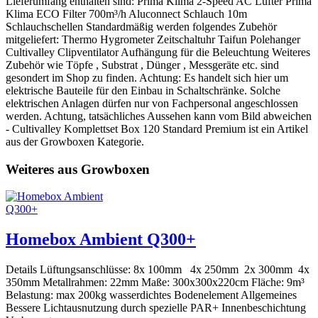
Lieferumfang enthalten sind: Prima Klima 2-Speed AC Lüfter Prima
Klima ECO Filter 700m³/h Aluconnect Schlauch 10m
Schlauchschellen Standardmäßig werden folgendes Zubehör
mitgeliefert: Thermo Hygrometer Zeitschaltuhr Taifun Polehanger
Cultivalley Clipventilator Aufhängung für die Beleuchtung Weiteres
Zubehör wie Töpfe , Substrat , Dünger , Messgeräte etc. sind
gesondert im Shop zu finden. Achtung: Es handelt sich hier um
elektrische Bauteile für den Einbau in Schaltschränke. Solche
elektrischen Anlagen dürfen nur von Fachpersonal angeschlossen
werden. Achtung, tatsächliches Aussehen kann vom Bild abweichen
- Cultivalley Komplettset Box 120 Standard Premium ist ein Artikel
aus der Growboxen Kategorie.
Weiteres aus Growboxen
Homebox Ambient Q300+
Details Lüftungsanschlüsse: 8x 100mm 4x 250mm 2x 300mm 4x
350mm Metallrahmen: 22mm Maße: 300x300x220cm Fläche: 9m³
Belastung: max 200kg wasserdichtes Bodenelement Allgemeines
Bessere Lichtausnutzung durch spezielle PAR+ Innenbeschichtung