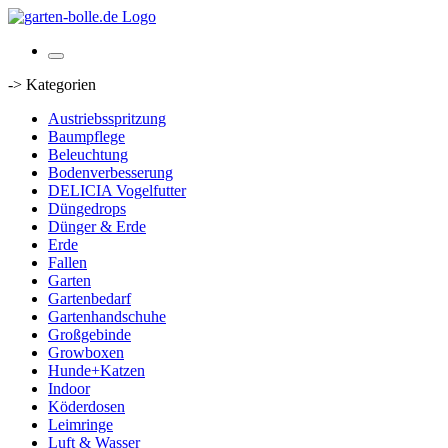
-> Kategorien
Austriebsspritzung
Baumpflege
Beleuchtung
Bodenverbesserung
DELICIA Vogelfutter
Düngedrops
Dünger & Erde
Erde
Fallen
Garten
Gartenbedarf
Gartenhandschuhe
Großgebinde
Growboxen
Hunde+Katzen
Indoor
Köderdosen
Leimringe
Luft & Wasser