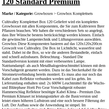
120 Standard Premium
Marke / Kategorie:
Growboxen > Growbox Komplettsets
Cultivalley Komplettset Box 120 Geliefert wird ein komplettes
Growboxset mit allen Komponenten, die Sie zum Kultivieren Ihrer
Pflanzen brauchen. Wir haben die verschiedenen Sets so angelegt,
dass Ihre Wünsche bestens berücksichtigt werden können. Einfach
die gewünschte Lampentechnik und Lüftungsversion auswählen.
Growbox Diese Komponenten basieren auf das 120x120x200cm
Growzelt von Cultivalley. Die Box ist Lichtdicht, wasserfest und
stabil. Dabei ist die Box, so wie die anderen Bestandteile, einfach
und schnell aufzubauen. Beleuchtung - Standard Die
Standardversion kommt mit einer verbesserten Lampe.
Natriumdampf- als auch Metallhalogenleuchtmittel können mit dem
Vorschaltgerät gestartet werden. Dazu ist das Steckerkabel für die
Stromnetzverbindung bereits montiert. Es muss also nur noch das
Kabel zum Reflektor verbunden werden und los gehts. Im
Lieferumfang enthalten sind: 2x 600W Leuchtmittel für die Wuchs-
und Blütephase Horti Pro Gear Vorschaltgerät robuster
Hammerschlag Reflektor benötigte Kabel Klima - Premium Das
Premium Klimaset ist leistungsstärker als die Basicversion und
leistet einen höheren Luftstrom und eine noch bessere Filterung der
Luft. Der Aufbau sowie die Anwendung ist simpel. Im