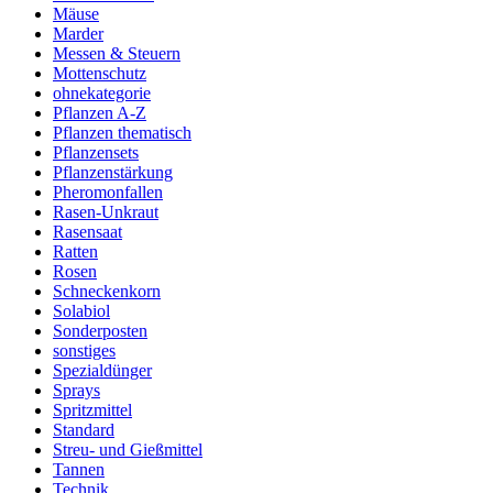
Mäuse
Marder
Messen & Steuern
Mottenschutz
ohnekategorie
Pflanzen A-Z
Pflanzen thematisch
Pflanzensets
Pflanzenstärkung
Pheromonfallen
Rasen-Unkraut
Rasensaat
Ratten
Rosen
Schneckenkorn
Solabiol
Sonderposten
sonstiges
Spezialdünger
Sprays
Spritzmittel
Standard
Streu- und Gießmittel
Tannen
Technik