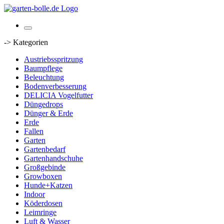
-> Kategorien
Austriebsspritzung
Baumpflege
Beleuchtung
Bodenverbesserung
DELICIA Vogelfutter
Düngedrops
Dünger & Erde
Erde
Fallen
Garten
Gartenbedarf
Gartenhandschuhe
Großgebinde
Growboxen
Hunde+Katzen
Indoor
Köderdosen
Leimringe
Luft & Wasser