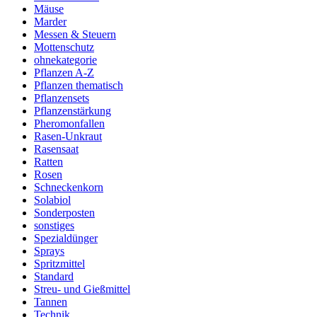
Mäuse
Marder
Messen & Steuern
Mottenschutz
ohnekategorie
Pflanzen A-Z
Pflanzen thematisch
Pflanzensets
Pflanzenstärkung
Pheromonfallen
Rasen-Unkraut
Rasensaat
Ratten
Rosen
Schneckenkorn
Solabiol
Sonderposten
sonstiges
Spezialdünger
Sprays
Spritzmittel
Standard
Streu- und Gießmittel
Tannen
Technik