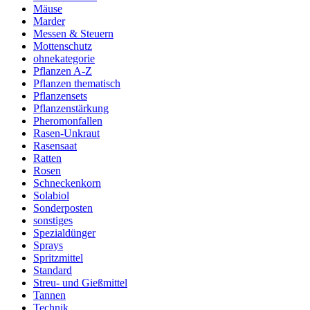
Mäuse
Marder
Messen & Steuern
Mottenschutz
ohnekategorie
Pflanzen A-Z
Pflanzen thematisch
Pflanzensets
Pflanzenstärkung
Pheromonfallen
Rasen-Unkraut
Rasensaat
Ratten
Rosen
Schneckenkorn
Solabiol
Sonderposten
sonstiges
Spezialdünger
Sprays
Spritzmittel
Standard
Streu- und Gießmittel
Tannen
Technik