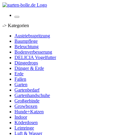
-> Kategorien
Austriebsspritzung
Baumpflege
Beleuchtung
Bodenverbesserung
DELICIA Vogelfutter
Düngedrops
Dünger & Erde
Erde
Fallen
Garten
Gartenbedarf
Gartenhandschuhe
Großgebinde
Growboxen
Hunde+Katzen
Indoor
Köderdosen
Leimringe
Luft & Wasser