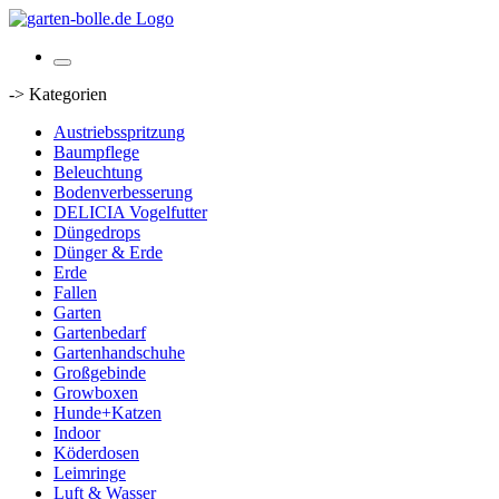
-> Kategorien
Austriebsspritzung
Baumpflege
Beleuchtung
Bodenverbesserung
DELICIA Vogelfutter
Düngedrops
Dünger & Erde
Erde
Fallen
Garten
Gartenbedarf
Gartenhandschuhe
Großgebinde
Growboxen
Hunde+Katzen
Indoor
Köderdosen
Leimringe
Luft & Wasser