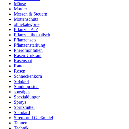
Mäuse
Marder
Messen & Steuern
Mottenschutz
ohnekategorie
Pflanzen A-Z
Pflanzen thematisch
Pflanzensets
Pflanzenstärkung
Pheromonfallen
Rasen-Unkraut
Rasensaat
Ratten
Rosen
Schneckenkorn
Solabiol
Sonderposten
sonstiges
Spezialdünger
Sprays
Spritzmittel
Standard
Streu- und Gießmittel
Tannen
Technik