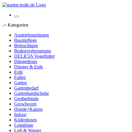
-> Kategorien
Austriebsspritzung
Baumpflege
Beleuchtung
Bodenverbesserung
DELICIA Vogelfutter
Düngedrops
Dünger & Erde
Erde
Fallen
Garten
Gartenbedarf
Gartenhandschuhe
Großgebinde
Growboxen
Hunde+Katzen
Indoor
Köderdosen
Leimringe
Luft & Wasser