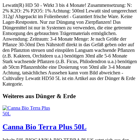
Lewatit(R) HD 50 - Wirkt 3 bis 4 Monate! Zusammensetzung: N:
2% K2O: 2% P2O5: 1% Achtung: 500ml Lewatit sind umgerechnet
312g! Abgepackt im Folienbeutel - Garantiert frische Ware. Keine
Lager-Restposten. Nur zur Düngung von Zierpflanzen! Das
Düngemittel ist nur in Systemen zu verwenden, die eine getrennte
Entsorgung des gebrauchten Trägermaterials ermöglichen.
Anwendung: Zeitraum: 3-4 Monate Menge: Je nach Größe der
Pflanze 30-50ml Den Nährstoff direkt in das Gefäß geben oder auf
den Pflanzton streuen und einspülen Langsam wachsende Pflanzen
(z.B. Kakteen, Orchideen u.a.) benötigen 30ml alle 5-6 Monate
Stark wachsende Pflanzen (z.B. Ficus, Philodendron u.a.) benötigen
ab 50cm Pflanzenhöhe eine Dosierung von 50ml alle 3-4 Monate
Achtung, tatsächliches Aussehen kann vom Bild abweichen -
Cultivalley Lewatit HD50 5L ist ein Artikel aus der Dünger & Erde
Kategorie.
Weiteres aus Dünger & Erde
Canna Bio Terra Plus 50L