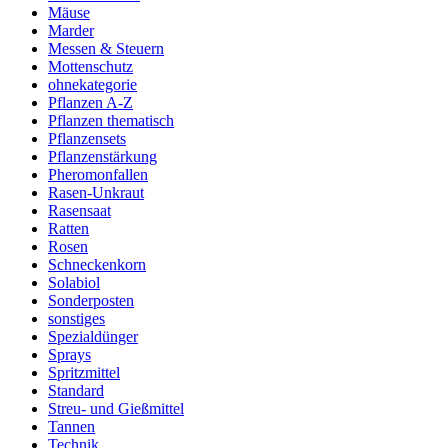
Mäuse
Marder
Messen & Steuern
Mottenschutz
ohnekategorie
Pflanzen A-Z
Pflanzen thematisch
Pflanzensets
Pflanzenstärkung
Pheromonfallen
Rasen-Unkraut
Rasensaat
Ratten
Rosen
Schneckenkorn
Solabiol
Sonderposten
sonstiges
Spezialdünger
Sprays
Spritzmittel
Standard
Streu- und Gießmittel
Tannen
Technik