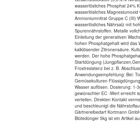
wasserlösliches Phosphat 24% 
wasserlösliches Magnesiumoxid G
Ammoniumnitrat Gruppe C (III) 
wasserlösliches Nährsalz mit h
Spurennährstoffen. Metalle vollc
Einleitung der generativen Wac
hohen Phosphatgehalt wird das 
kalklösender Zitronensäure. Kult
werden. Der hohe Phosphatgehalt
Startdüngung (Jungpflanzen,Gemü
Frostresistenz bei z. B. Abschl
Anwendungsempfehlung: Bei: Top
Gemüsekulturen Flüssigdüngung ü
Wasser auflösen. Dosierung: 1-3g
gewünschter EC -Wert erreicht i
verteilen. Direkten Kontakt ver
und beschleunigt die Nährstoffa
Gärtnereibedarf Kortmann GmbH O
Blütedünger 5kg ist ein Artikel 