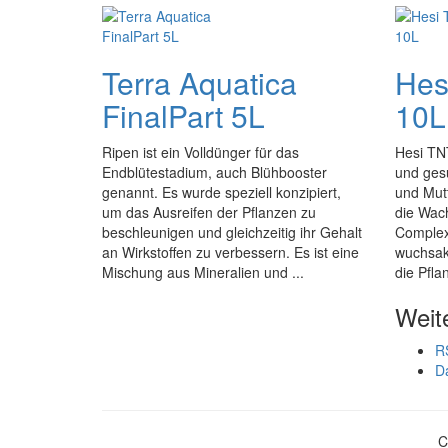
Terra Aquatica
Hes
FinalPart 5L
10L
Ripen ist ein Volldünger für das
Hesi TNT
Endblütestadium, auch Blühbooster
und ges
genannt. Es wurde speziell konzipiert,
und Mut
um das Ausreifen der Pflanzen zu
die Wac
beschleunigen und gleichzeitig ihr Gehalt
Complex 
an Wirkstoffen zu verbessern. Es ist eine
wuchsakt
Mischung aus Mineralien und ...
die Pfla
Weit
R
D
C