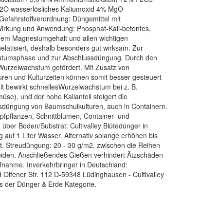
K2O wasserlösliches Kaliumoxid 4% MgO
efahrstoffverordnung: Düngemittel mit
Wirkung und Anwendung: Phosphat-Kali-betontes,
ohem Magnesiumgehalt und allen wichtigen
helatisiert, deshalb besonders gut wirksam. Zur
hstumsphase und zur Abschlussdüngung. Durch den
Wurzelwachstum gefördert. Mit Zusatz von
uren und Kulturzeiten können somit besser gesteuert
 bewirkt schnellesWurzelwachstum bei z. B.
se), und der hohe Kalianteil steigert die
ussdüngung von Baumschulkulturen, auch in Containern.
fpflanzen, Schnittblumen, Container- und
ber Boden/Substrat: Cultivalley Blütedünger in
 auf 1 Liter Wasser. Alternativ solange erhöhen bis
st. Streudüngung: 20 - 30 g/m2, zwischen die Reihen
meiden. Anschließendes Gießen verhindert Ätzschäden
ufnahme. Inverkehrbringer in Deutschland:
lfener Str. 112 D-59348 Lüdinghausen - Cultivalley
aus der Dünger & Erde Kategorie.