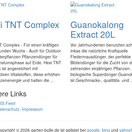
i TNT Complex
Guanokalong
Extract 20L
 Complex - Für einen kräftigen
Vor Jahrhunderten benutzten sc
unden Wuchs - Auch für Outdoor
Inkas die natürliche Kraftquelle
terpflanzen Pflanzendünger für
Fledermausdünger, der perfekte
hstumsphase auf Erde. Hesi TNT
Blütendünger für die Zucht von s
ist angereichert mit
zehrenden einjährigen Pflanzen.
iven Vitalstoffen, diese erhöhen
biologische Superdünger Guano
nzenenergie und halten die ...
ist Geschmacks-, qualitäts- und ..
ere Links
SS Feed
atenschutz, Impressum
opyright ©
2026 garten-bolle.de ist gelistet bei
google
,
bing
und
yahoo