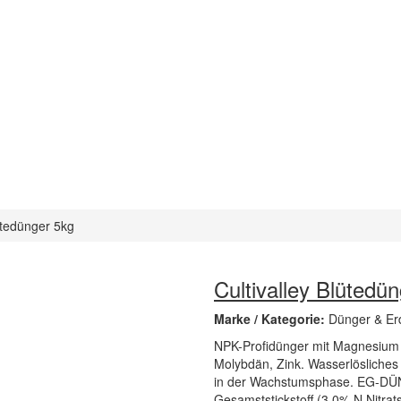
lütedünger 5kg
Cultivalley Blütedü
Marke / Kategorie:
Dünger & Er
NPK-Profidünger mit Magnesium 
Molybdän, Zink. Wasserlösliches
in der Wachstumsphase. EG-DÜ
Gesamststickstoff (3,0% N Nitra