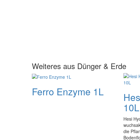
Weiteres aus Dünger & Erde
Ferro Enzyme 1L
Hes
10L
Hesi Hyd
wuchsakt
die Pfla
Bodenflo