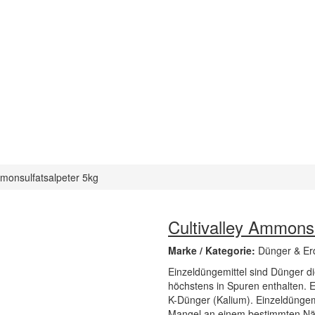
mmonsulfatsalpeter 5kg
Cultivalley Ammonsu
Marke / Kategorie:
Dünger & Er
Einzeldüngemittel sind Dünger di
höchstens in Spuren enthalten. E
K-Dünger (Kalium). Einzeldüngem
Mangel an einem bestimmten Näh