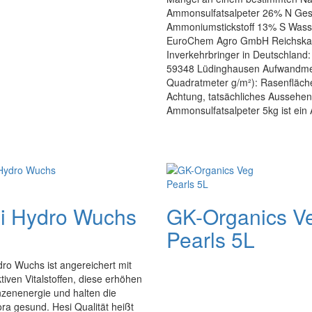
Ammonsulfatsalpeter 26% N Gesam
Ammoniumstickstoff 13% S Wasse
EuroChem Agro GmbH Reichskanz
Inverkehrbringer in Deutschland
59348 Lüdinghausen Aufwandmen
Quadratmeter g/m²): Rasenfläch
Achtung, tatsächliches Aussehen
Ammonsulfatsalpeter 5kg ist ein 
i Hydro Wuchs
GK-Organics V
Pearls 5L
ro Wuchs ist angereichert mit
iven Vitalstoffen, diese erhöhen
nzenenergie und halten die
ra gesund. Hesi Qualität heißt