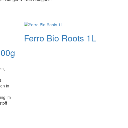
Ferro Bio Roots 1L
500g
en,
s
en in
ung im
toff