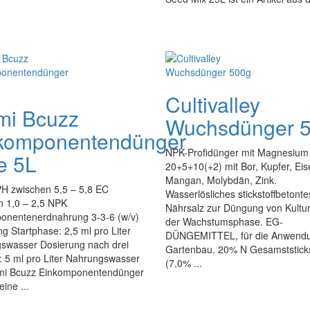
Cultivalley
mi Bcuzz
Wuchsdünger 
komponentendünger
NPK-Profidünger mit Magnesium
e 5L
20+5+10(+2) mit Bor, Kupfer, Eis
Mangan, Molybdän, Zink.
PH zwischen 5,5 – 5,8 EC
Wasserlösliches stickstoffbetonte
n 1,0 – 2,5 NPK
Nährsalz zur Düngung von Kultur
onentenerdnahrung 3-3-6 (w/v)
der Wachstumsphase. EG-
g Startphase: 2,5 ml pro Liter
DÜNGEMITTEL, für die Anwend
swasser Dosierung nach drei
Gartenbau. 20% N Gesamststicks
 5 ml pro Liter Nahrungswasser
(7,0% ...
mi Bcuzz Einkomponentendünger
eine ...