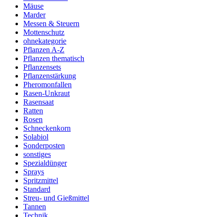
Mäuse
Marder
Messen & Steuern
Mottenschutz
ohnekategorie
Pflanzen A-Z
Pflanzen thematisch
Pflanzensets
Pflanzenstärkung
Pheromonfallen
Rasen-Unkraut
Rasensaat
Ratten
Rosen
Schneckenkorn
Solabiol
Sonderposten
sonstiges
Spezialdünger
Sprays
Spritzmittel
Standard
Streu- und Gießmittel
Tannen
Technik