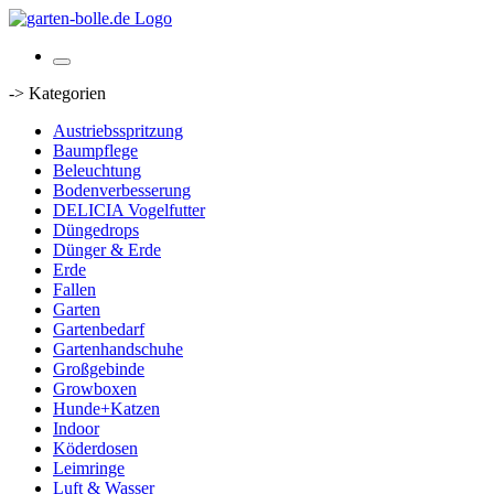
-> Kategorien
Austriebsspritzung
Baumpflege
Beleuchtung
Bodenverbesserung
DELICIA Vogelfutter
Düngedrops
Dünger & Erde
Erde
Fallen
Garten
Gartenbedarf
Gartenhandschuhe
Großgebinde
Growboxen
Hunde+Katzen
Indoor
Köderdosen
Leimringe
Luft & Wasser