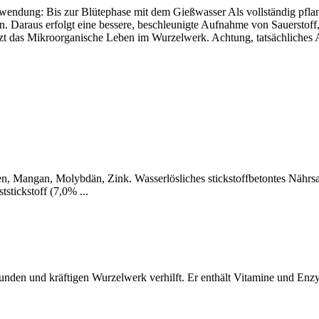
nwendung: Bis zur Blütephase mit dem Gießwasser Als vollständig pfla
. Daraus erfolgt eine bessere, beschleunigte Aufnahme von Sauerstoff, 
tzt das Mikroorganische Leben im Wurzelwerk. Achtung, tatsächliches
, Mangan, Molybdän, Zink. Wasserlösliches stickstoffbetontes Nähr
ickstoff (7,0% ...
gesunden und kräftigen Wurzelwerk verhilft. Er enthält Vitamine und E