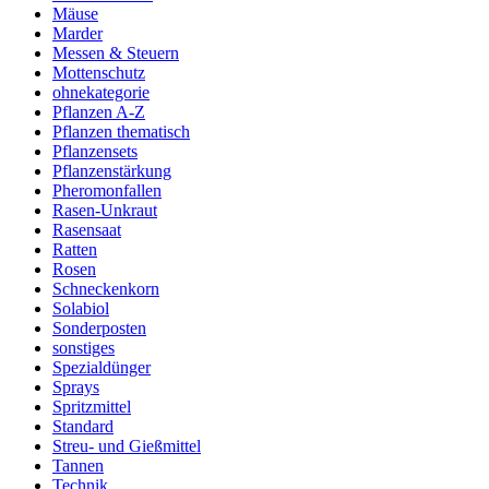
Mäuse
Marder
Messen & Steuern
Mottenschutz
ohnekategorie
Pflanzen A-Z
Pflanzen thematisch
Pflanzensets
Pflanzenstärkung
Pheromonfallen
Rasen-Unkraut
Rasensaat
Ratten
Rosen
Schneckenkorn
Solabiol
Sonderposten
sonstiges
Spezialdünger
Sprays
Spritzmittel
Standard
Streu- und Gießmittel
Tannen
Technik