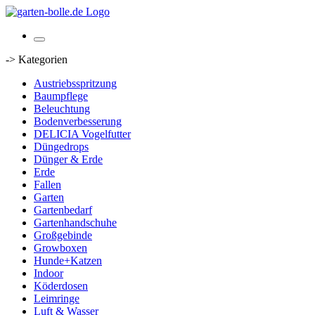
-> Kategorien
Austriebsspritzung
Baumpflege
Beleuchtung
Bodenverbesserung
DELICIA Vogelfutter
Düngedrops
Dünger & Erde
Erde
Fallen
Garten
Gartenbedarf
Gartenhandschuhe
Großgebinde
Growboxen
Hunde+Katzen
Indoor
Köderdosen
Leimringe
Luft & Wasser