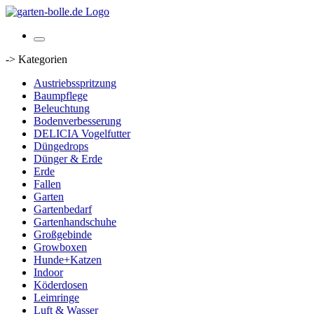
-> Kategorien
Austriebsspritzung
Baumpflege
Beleuchtung
Bodenverbesserung
DELICIA Vogelfutter
Düngedrops
Dünger & Erde
Erde
Fallen
Garten
Gartenbedarf
Gartenhandschuhe
Großgebinde
Growboxen
Hunde+Katzen
Indoor
Köderdosen
Leimringe
Luft & Wasser