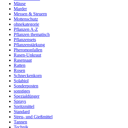
Mäuse
Marder
Messen & Steuern
Mottenschutz
ohnekategorie
Pflanzen A-Z
Pflanzen thematisch
Pflanzensets
Pflanzenstärkung
Pheromonfallen
Rasen-Unkraut
Rasensaat
Ratten
Rosen
Schneckenkorn
Solabiol
Sonderposten
sonstiges
Spezialdünger
Sprays
Spritzmittel
Standard
Streu- und Gießmittel
Tannen
Technik