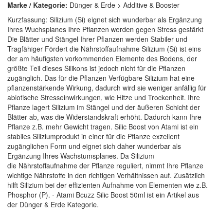
Marke / Kategorie:
Dünger & Erde > Additive & Booster
Kurzfassung: Silizium (Si) eignet sich wunderbar als Ergänzung
Ihres Wuchsplanes Ihre Pflanzen werden gegen Stress gestärkt
Die Blätter und Stängel Ihrer Pflanzen werden Stabiler und
Tragfähiger Fördert die Nährstoffaufnahme Silizium (Si) ist eins
der am häufigsten vorkommenden Elemente des Bodens, der
größte Teil dieses Silikons ist jedoch nicht für die Pflanzen
zugänglich. Das für die Pflanzen Verfügbare Silizium hat eine
pflanzenstärkende Wirkung, dadurch wird sie weniger anfällig für
abiotische Stresseinwirkungen, wie Hitze und Trockenheit. Ihre
Pflanze lagert Silizium im Stängel und der äußeren Schicht der
Blätter ab, was die Widerstandskraft erhöht. Dadurch kann Ihre
Pflanze z.B. mehr Gewicht tragen. Silic Boost von Atami ist ein
stabiles Siliziumprodukt in einer für die Pflanze exzellent
zugänglichen Form und eignet sich daher wunderbar als
Ergänzung Ihres Wachstumsplanes. Da Silizium
die Nährstoffaufnahme der Pflanze reguliert, nimmt Ihre Pflanze
wichtige Nährstoffe in den richtigen Verhältnissen auf. Zusätzlich
hilft Silizium bei der effizienten Aufnahme von Elementen wie z.B.
Phosphor (P). - Atami Bcuzz Silic Boost 50ml ist ein Artikel aus
der Dünger & Erde Kategorie.