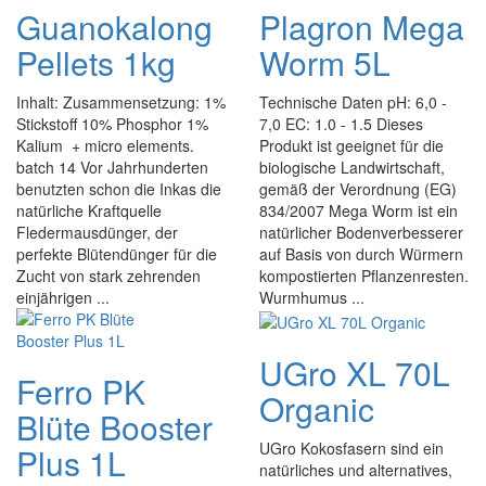
Guanokalong
Plagron Mega
Pellets 1kg
Worm 5L
Inhalt: Zusammensetzung: 1%
Technische Daten pH: 6,0 -
Stickstoff 10% Phosphor 1%
7,0 EC: 1.0 - 1.5 Dieses
Kalium + micro elements.
Produkt ist geeignet für die
batch 14 Vor Jahrhunderten
biologische Landwirtschaft,
benutzten schon die Inkas die
gemäß der Verordnung (EG)
natürliche Kraftquelle
834/2007 Mega Worm ist ein
Fledermausdünger, der
natürlicher Bodenverbesserer
perfekte Blütendünger für die
auf Basis von durch Würmern
Zucht von stark zehrenden
kompostierten Pflanzenresten.
einjährigen ...
Wurmhumus ...
UGro XL 70L
Ferro PK
Organic
Blüte Booster
UGro Kokosfasern sind ein
Plus 1L
natürliches und alternatives,