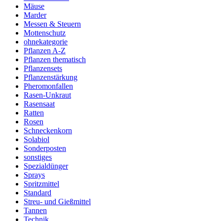
Mäuse
Marder
Messen & Steuern
Mottenschutz
ohnekategorie
Pflanzen A-Z
Pflanzen thematisch
Pflanzensets
Pflanzenstärkung
Pheromonfallen
Rasen-Unkraut
Rasensaat
Ratten
Rosen
Schneckenkorn
Solabiol
Sonderposten
sonstiges
Spezialdünger
Sprays
Spritzmittel
Standard
Streu- und Gießmittel
Tannen
Technik