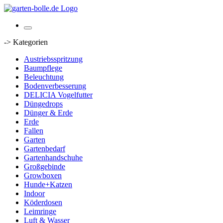
-> Kategorien
Austriebsspritzung
Baumpflege
Beleuchtung
Bodenverbesserung
DELICIA Vogelfutter
Düngedrops
Dünger & Erde
Erde
Fallen
Garten
Gartenbedarf
Gartenhandschuhe
Großgebinde
Growboxen
Hunde+Katzen
Indoor
Köderdosen
Leimringe
Luft & Wasser