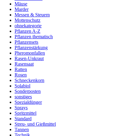
Mäuse
Marder
Messen & Steuern
Mottenschutz
ohnekategorie
Pflanzen A-Z
Pflanzen thematisch
Pflanzensets
Pflanzenstärkung
Pheromonfallen
Rasen-Unkraut
Rasensaat
Ratten
Rosen
Schneckenkorn
Solabiol
Sonderposten
sonstiges
Spezialdünger
Sprays
Spritzmittel
Standard
Streu- und Gießmittel
Tannen
Technik