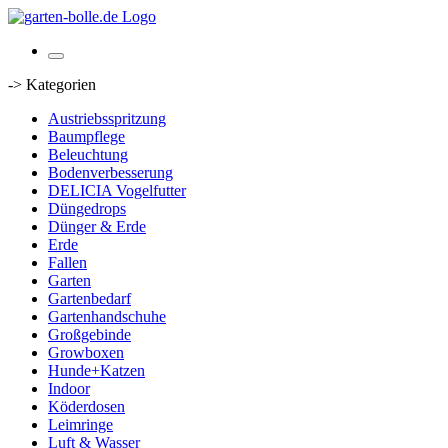
-> Kategorien
Austriebsspritzung
Baumpflege
Beleuchtung
Bodenverbesserung
DELICIA Vogelfutter
Düngedrops
Dünger & Erde
Erde
Fallen
Garten
Gartenbedarf
Gartenhandschuhe
Großgebinde
Growboxen
Hunde+Katzen
Indoor
Köderdosen
Leimringe
Luft & Wasser