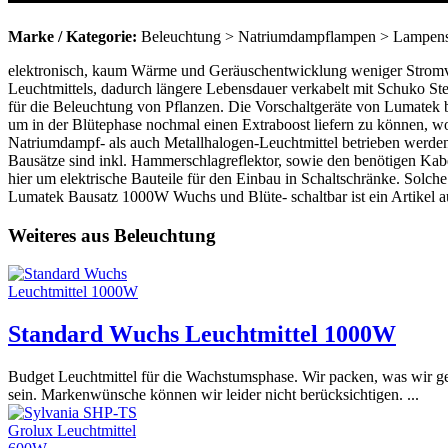
Marke / Kategorie:
Beleuchtung > Natriumdampflampen > Lampens
elektronisch, kaum Wärme und Geräuschentwicklung weniger Stromver
Leuchtmittels, dadurch längere Lebensdauer verkabelt mit Schuko Stec
für die Beleuchtung von Pflanzen. Die Vorschaltgeräte von Lumatek b
um in der Blütephase nochmal einen Extraboost liefern zu können, w
Natriumdampf- als auch Metallhalogen-Leuchtmittel betrieben werden.
Bausätze sind inkl. Hammerschlagreflektor, sowie den benötigen Kabel
hier um elektrische Bauteile für den Einbau in Schaltschränke. Solc
Lumatek Bausatz 1000W Wuchs und Blüte- schaltbar ist ein Artikel a
Weiteres aus Beleuchtung
Standard Wuchs Leuchtmittel 1000W
Budget Leuchtmittel für die Wachstumsphase. Wir packen, was wir g
sein. Markenwünsche können wir leider nicht berücksichtigen. ...