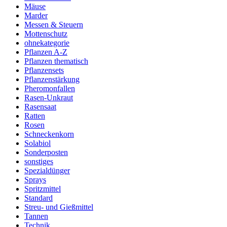
Mäuse
Marder
Messen & Steuern
Mottenschutz
ohnekategorie
Pflanzen A-Z
Pflanzen thematisch
Pflanzensets
Pflanzenstärkung
Pheromonfallen
Rasen-Unkraut
Rasensaat
Ratten
Rosen
Schneckenkorn
Solabiol
Sonderposten
sonstiges
Spezialdünger
Sprays
Spritzmittel
Standard
Streu- und Gießmittel
Tannen
Technik