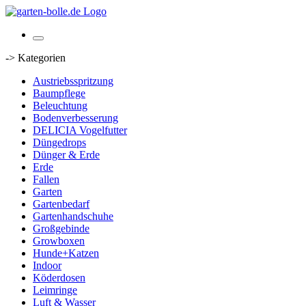
-> Kategorien
Austriebsspritzung
Baumpflege
Beleuchtung
Bodenverbesserung
DELICIA Vogelfutter
Düngedrops
Dünger & Erde
Erde
Fallen
Garten
Gartenbedarf
Gartenhandschuhe
Großgebinde
Growboxen
Hunde+Katzen
Indoor
Köderdosen
Leimringe
Luft & Wasser