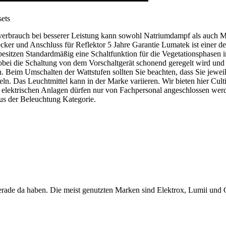
ets
brauch bei besserer Leistung kann sowohl Natriumdampf als auch Meta
ker und Anschluss für Reflektor 5 Jahre Garantie Lumatek ist einer de
esitzen Standardmäßig eine Schaltfunktion für die Vegetationsphasen 
obei die Schaltung von dem Vorschaltgerät schonend geregelt wird und
 Beim Umschalten der Wattstufen sollten Sie beachten, dass Sie jeweil
n. Das Leuchtmittel kann in der Marke variieren. Wir bieten hier Culti
he elektrischen Anlagen dürfen nur von Fachpersonal angeschlossen we
us der Beleuchtung Kategorie.
erade da haben. Die meist genutzten Marken sind Elektrox, Lumii und