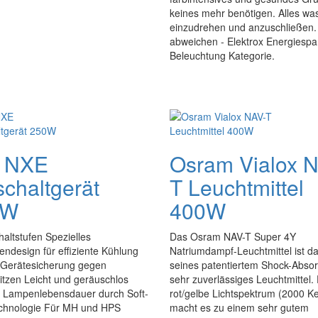
keines mehr benötigen. Alles wa
einzudrehen und anzuschließen.
abweichen - Elektrox Energiespa
Beleuchtung Kategorie.
 NXE
Osram Vialox 
schaltgerät
T Leuchtmittel
0W
400W
haltstufen Spezielles
Das Osram NAV-T Super 4Y
endesign für effiziente Kühlung
Natriumdampf-Leuchtmittel ist d
 Gerätesicherung gegen
seines patentiertem Shock-Absor
tzen Leicht und geräuschlos
sehr zuverlässiges Leuchtmittel.
 Lampenlebensdauer durch Soft-
rot/gelbe Lichtspektrum (2000 Ke
echnologie Für MH und HPS
macht es zu einem sehr gutem