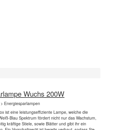
parlampe Wuchs 200W
 > Energiesparlampen
x ist eine leistungseffiziente Lampe, welche die
 Weiß-Blau Spektrum fördert nicht nur das Wachstum,
ig kräftige Stiele, sowie Blätter und gibt ihr ein
. Ein Vorschaltgerät ist bereits verbaut, sodass Sie