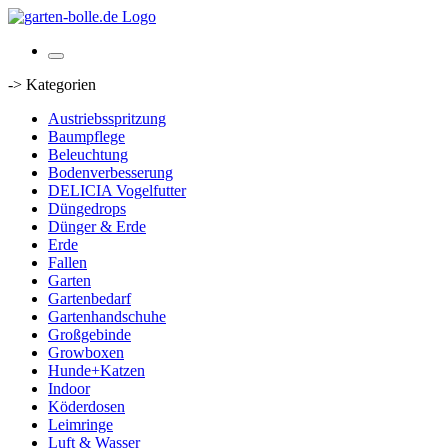
-> Kategorien
Austriebsspritzung
Baumpflege
Beleuchtung
Bodenverbesserung
DELICIA Vogelfutter
Düngedrops
Dünger & Erde
Erde
Fallen
Garten
Gartenbedarf
Gartenhandschuhe
Großgebinde
Growboxen
Hunde+Katzen
Indoor
Köderdosen
Leimringe
Luft & Wasser