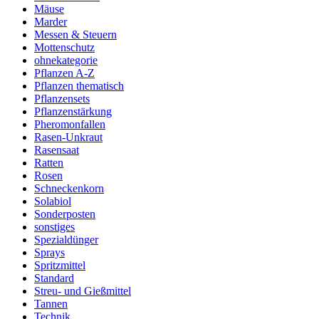
Mäuse
Marder
Messen & Steuern
Mottenschutz
ohnekategorie
Pflanzen A-Z
Pflanzen thematisch
Pflanzensets
Pflanzenstärkung
Pheromonfallen
Rasen-Unkraut
Rasensaat
Ratten
Rosen
Schneckenkorn
Solabiol
Sonderposten
sonstiges
Spezialdünger
Sprays
Spritzmittel
Standard
Streu- und Gießmittel
Tannen
Technik